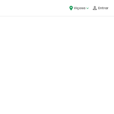
Viçosa
Entrar
ou!