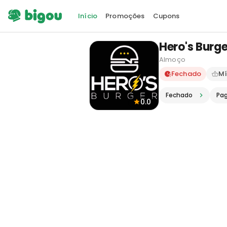
Início
Promoções
Cupons
Hero's Burge
Almoço
Delivery e
Fechado
Mí
Fechado
Pa
0.0