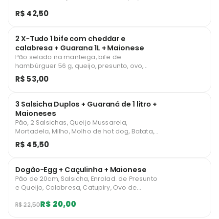
de Codorna, Molho de hotdog, Cebola,
R$ 42,50
Milho, Batata, ketchup + Guaraná 1L +
Maionese Industrial
2 X-Tudo 1 bife com cheddar e
calabresa + Guarana 1L + Maionese
Pão selado na manteiga, bife de
hambúrguer 56 g, queijo, presunto, ovo,
bacon, cheddar, calabresa, alface, tomate,
R$ 53,00
milho, batata palha, ketchup + Guaraná
Antarctica de 1 litro + Maionese industrial
3 Salsicha Duplos + Guaraná de 1 litro +
Maioneses
Pão, 2 Salsichas, Queijo Mussarela,
Mortadela, Milho, Molho de hot dog, Batata,
Katshup + Refrigerante 1litro + Maionese
R$ 45,50
industrial
Dogão-Egg + Caçulinha + Maionese
Pão de 20cm, Salsicha, Enrolad. de Presunto
e Queijo, Calabresa, Catupiry, Ovo de
Codorna, Molho de hotdog, Cebola, Milho,
R$ 20,00
R$ 22,50
Batata Palha, ketchup + Caçulinha +
Maionese