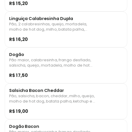
R$ 15,20
Linguiça Calabresinha Dupla
Pão, 2 calabresinhas, queijo, mortadela,
molho de hot dog, milho, batata palha,
ketchup e maionese.
R$ 16,20
Dogão
Pão maior, calabresinha, frango desfiado,
salsicha, queijo, mortadela, molho de hot
dog, milho, batata palha, ketchup e
R$ 17,50
maionese
Salsicha Bacon Cheddar
Pão, salsicha, bacon, cheddar, milho, queijo,
molho de hot dog, batata palha, ketchup e
maionese.
R$ 19,00
Dogão Bacon
Pão maior, calabresinha, frango desfiado,