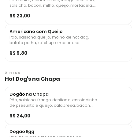
salsicha, bacon, milho, queijo, mortadela,
molho de hot dog, batata palha, ketchup e
R$ 23,00
maionese.
Americano com Queijo
Pão, salsicha, queijo, molho de hot dog,
batata palha, ketchup e maionese.
R$ 9,80
2 ITENS
Hot Dog's na Chapa
Dogão na Chapa
Pão, salsicha, frango desfiado, enroladinho
de presunto e queijo, calabresa, bacon,
cebola, milho, batata, ketchup e maionese.
R$ 24,00
Dogão Egg