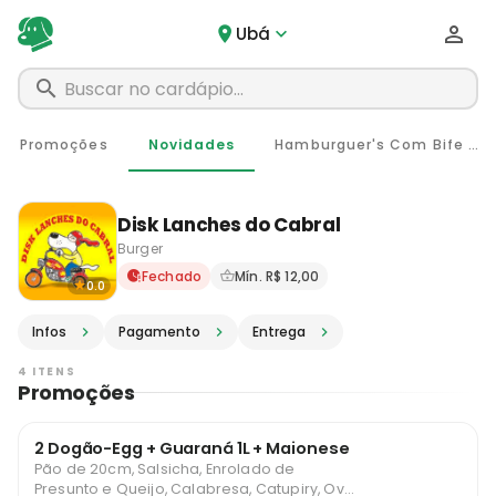
Ubá
Promoções
Novidades
Hamburguer's Com Bife 56g
Disk Lanches do Cabral
Burger
Delivery em Ubá - MG · Pedi
Fechado
Mín. R$ 12,00
0.0
Infos
Pagamento
Entrega
4 ITENS
Promoções
2 Dogão-Egg + Guaraná 1L + Maionese
Pão de 20cm, Salsicha, Enrolado de
Presunto e Queijo, Calabresa, Catupiry, Ovo