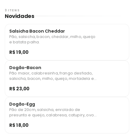
3 ITENS
Novidades
Salsicha Bacon Cheddar
Pão, salsicha, bacon, cheddar, milho, queijo
e batata palha.
R$ 19,00
Dogão-Bacon
Pão maior, calabresinha, frango desfiado,
salsicha, bacon, milho, queijo, mortadela e
batata palha.
R$ 23,00
Dogão-Egg
Pão de 20cm, salsicha, enrolado de
presunto e queijo, calabresa, catupiry, ovo
de codorna, molho, cebola, milho e batata.
R$ 18,00