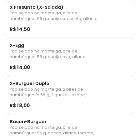
X Presunto (X-Salada)
Pão selado na manteiga, bife de
hambúrguer 56 g, queijo, presunto, alface,
tomate, milho, batata palha, ketchup e
R$ 14,50
maionese.
X-Egg
Pão selado na manteiga, bife de
hambúrguer 56 g, queijo, ovo, alface,
tomate, milho, batata palha, ketchup e
R$ 14,00
maionese.
X-Burguer Duplo
Pão selado na manteiga, 2 bifes de
hambúrguer's 56 g, 2 queijos, alface,
tomate, milho, batata palha, ketchup e
R$ 18,00
maionese.
Bacon-Burguer
Pão selado na manteiga, bife de
hambúrguer 56 g, bacon, alface, tomate,
milho, batata palha, ketchup e maionese.