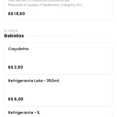
Pão de 20cm, Salsicha, Enrolado de
Presunto e Queijo, Calabresa, Catupiry, Ovo
de Codorna, Molho de hot dog, Cebola,
R$ 18,50
Milho, Batata, ketchup e maionese.
4 ITENS
Bebidas
Caçulinha
R$ 2,50
Refrigerante Lata - 350ml
R$ 6,00
Refrigerante - 1L