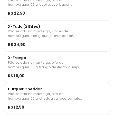
hambúrguer 56 g, queijo, ovo, bacon,
presunto, alface, tomate, milho, batata
R$ 22,50
palha, ketchup e maionese.
X-Tudo (2 Bifes)
Pão selado na manteiga, 2 bifes de
hambúrguer's 56 g, queijo, ovo, bacon,
presunto, alface, tomate, milho, batata
R$ 24,50
palha, ketchup e maionese.
X-Frango
Pão selado na manteiga, bife de
hambúrguer 56 g, frango desfiado, queijo,
alface, tomate, milho, batata palha, ketchup
R$ 16,00
e maionese.
Burguer Cheddar
Pão selado na manteiga, bife de
hambúrguer 56 g, cheddar, alface, tomate,
milho e batata palha.
R$ 12,50