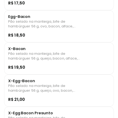
R$ 17,50
Egg-Bacon
Pão selado na manteiga, bife de
hambúrguer 56 g, ovo, bacon, alface,
tomate, milho, batata palha, ketchup e
R$ 18,50
maionese.
X-Bacon
Pão selado na manteiga, bife de
hambúrguer 56 g, queijo, bacon, alface,
tomate, milho, batata palha, ketchup e
R$ 19,50
maionese.
X-Egg-Bacon
Pão selado na manteiga, bife de
hambúrguer 56 g, queijo, ovo, bacon,
alface, tomate, milho, batata palha, ketchup
R$ 21,00
e maionese.
X-Egg Bacon Presunto
Pão selado na manteiga, bife de