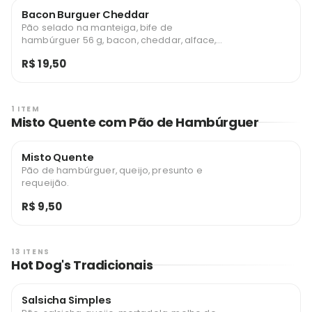
Bacon Burguer Cheddar
Pão selado na manteiga, bife de
hambúrguer 56 g, bacon, cheddar, alface,
tomate, milho, batata palha, ketchup e
R$ 19,50
maionese.
1 ITEM
Misto Quente com Pão de Hambúrguer
Misto Quente
Pão de hambúrguer, queijo, presunto e
requeijão.
R$ 9,50
13 ITENS
Hot Dog's Tradicionais
Salsicha Simples