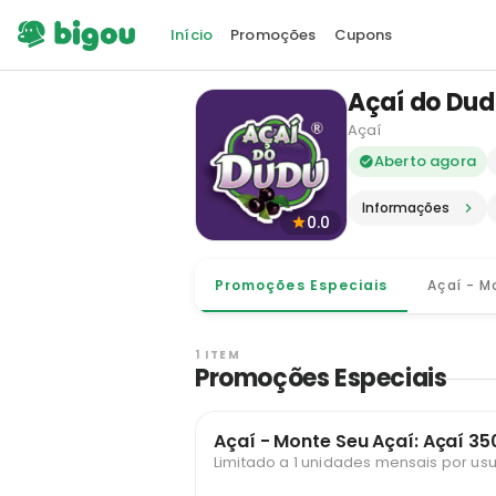
Início
Promoções
Cupons
Açaí do Du
Açaí
Delivery e
Aberto agora
Informações
0.0
Promoções Especiais
Açaí - M
1 ITEM
Promoções Especiais
Açaí - Monte Seu Açaí: Açaí 3
Limitado a 1 unidades mensais por usu