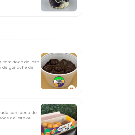
o com doce de leite
o de ganache de
heado com doce de
doce de leite ou