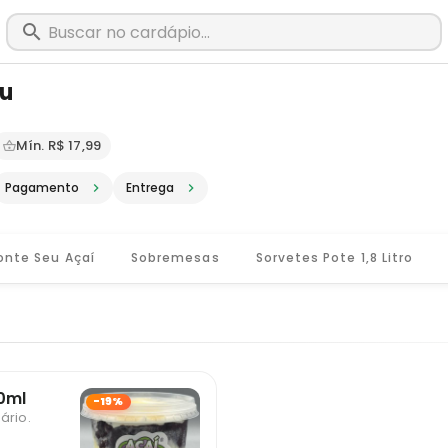
du
m Ubá - MG · Pediu, chegou, é Bigou!
Mín. R$ 17,99
Pagamento
Entrega
onte Seu Açaí
Sobremesas
Sorvetes Pote 1,8 Litro
50ml
-19%
ário.