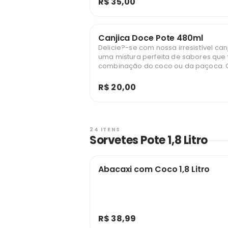
R$ 35,00
Canjica Doce Pote 480ml
Delicie?-se com nossa irresistível can
uma mistura perfeita de sabores que 
combinação do coco ou da paçoca.
colherada é uma explosão de sabor e 
ideal para aquecer seu coração e ad
R$ 20,00
dia. Não perca a oportunidade de sa
sobremesa que é tradição e aconch
tornando cada momento ainda mais e
24 ITENS
Sorvetes Pote 1,8 Litro
Abacaxi com Coco 1,8 Litro
R$ 38,99