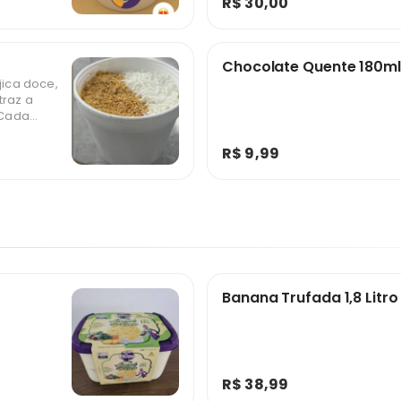
R$ 30,00
Chocolate Quente 180ml
jica doce,
traz a
 Cada
textura,
oçar seu
R$ 9,99
borear essa
ego,
special!
Banana Trufada 1,8 Litro
R$ 38,99