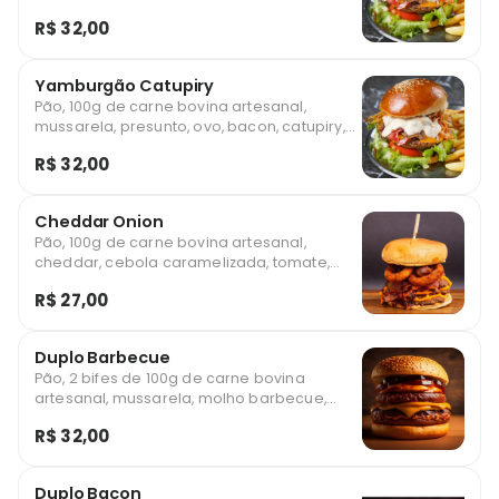
tomate, batata palha e milho *Foto
R$ 32,00
ilustrativa
Yamburgão Catupiry
Pão, 100g de carne bovina artesanal,
mussarela, presunto, ovo, bacon, catupiry,
tomate, batata palha e milho *Foto
R$ 32,00
ilustrativa
Cheddar Onion
Pão, 100g de carne bovina artesanal,
cheddar, cebola caramelizada, tomate,
batata palha e milho *Foto ilustrativa
R$ 27,00
Duplo Barbecue
Pão, 2 bifes de 100g de carne bovina
artesanal, mussarela, molho barbecue,
tomate, batata palha e milho *Foto
R$ 32,00
ilustrativa
Duplo Bacon