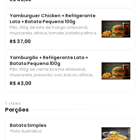
Yamburguer Chicken + Refrigerante
Lata + Batata Pequena 100g
Pão, 100g de bife de frango artesanal,
mussarela, alface, tomate, batata palha e
milho *Foto ilustrativa
R$ 37,00
Yamburgão + Refrigerante Lata +
Batata Pequena 100g
Pão, 100g de carne bovina artesanal,
mussarela, presunto, ovo, bacon, alface,
tomate, batata palha e milho *Foto
R$ 43,00
ilustrativa
7 ITENS
Porções
Batata Simples
*Foto ilustrativa