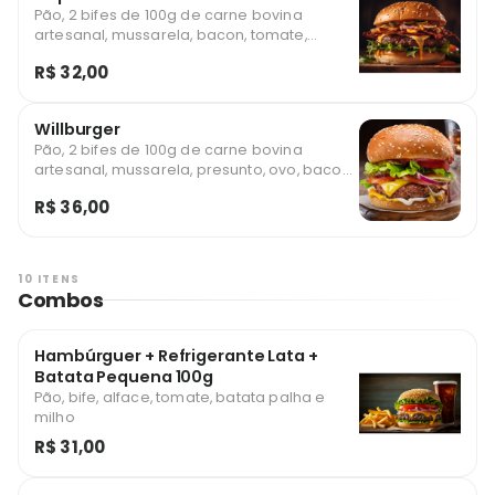
Pão, 2 bifes de 100g de carne bovina
artesanal, mussarela, bacon, tomate,
batata palha e milho *Foto ilustrativa
R$ 32,00
Willburger
Pão, 2 bifes de 100g de carne bovina
artesanal, mussarela, presunto, ovo, bacon,
cheddar, tomate, batata palha e milho
R$ 36,00
*Foto ilustrativa
10 ITENS
Combos
Hambúrguer + Refrigerante Lata +
Batata Pequena 100g
Pão, bife, alface, tomate, batata palha e
milho
R$ 31,00