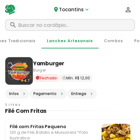
Tocantins
hes Tradicionais
Lanches Artesanais
Combos
Po
Yamburger
Burger
Delivery em Tocantins - MG 
Fechado
Mín. R$ 12,00
4.7
Infos
Pagamento
Entrega
3 ITENS
Filé Com Fritas
Filé com Fritas Pequeno
120 g de Filé, Batata e Mussarela *Foto
Ilustrativa