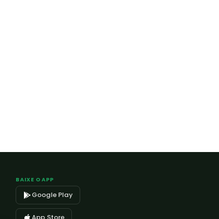
BAIXE O APP
Google Play
App Store