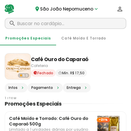
São João Nepomuceno
Promoções Especiais
Café Moído E Torrado
Café Ouro do Caparaó
Cafeteria
Delivery em São João Nepo
Fechado
Mín. R$ 17,50
5.0
Infos
Pagamento
Entrega
1 ITEM
Promoções Especiais
Café Moído e Torrado: Café Ouro do
-21%
Caparaó 500g
Limitado a 1 unidades diárias por usuário.