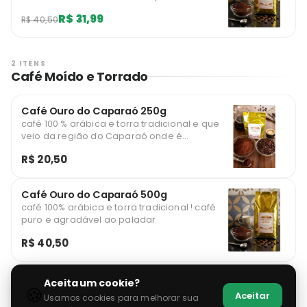
R$ 31,99
R$ 40,50
2 ITENS
Café Moído e Torrado
Café Ouro do Caparaó 250g
café 100 % arábica e torra tradicional e que
veio da região do Caparaó onde é
conhecida por seus cafés com sabores
R$ 20,50
único e agradável ao paladar
Café Ouro do Caparaó 500g
café 100% arábica e torra tradicional ! café
puro e agradável ao paladar
R$ 40,50
Aceita um cookie?
🍪
Aceitar
Usamos cookies para melhorar sua