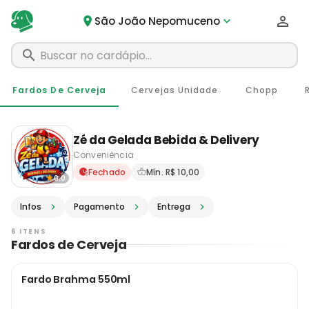
São João Nepomuceno
Fardos De Cerveja
Cervejas Unidade
Chopp
Zé da Gelada Bebida & Delivery
Conveniência
Delivery em São João Nepo
Fechado
Mín. R$ 10,00
0.0
Infos
Pagamento
Entrega
6 ITENS
Fardos de Cerveja
Fardo Brahma 550ml