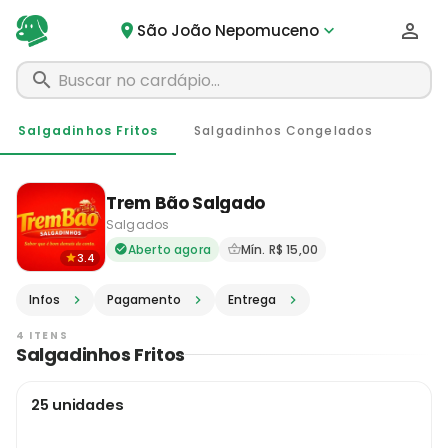
São João Nepomuceno
Salgadinhos Fritos
Salgadinhos Congelados
Trem Bão Salgado
Salgados
Delivery em São João Nepo
Aberto agora
Mín. R$ 15,00
3.4
Infos
Pagamento
Entrega
4 ITENS
Salgadinhos Fritos
25 unidades