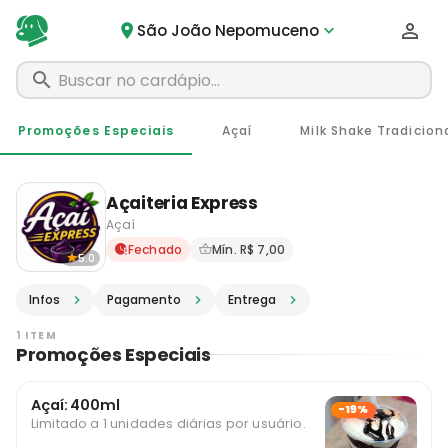
São João Nepomuceno
Promoções Especiais
Açaí
Milk Shake Tradicion
Açaiteria Express
Açaí
Delivery em São João Nepo
Fechado
Mín. R$ 7,00
5.0
Infos
Pagamento
Entrega
1 ITEM
Promoções Especiais
Açaí: 400ml
-19%
Limitado a 1 unidades diárias por usuário.