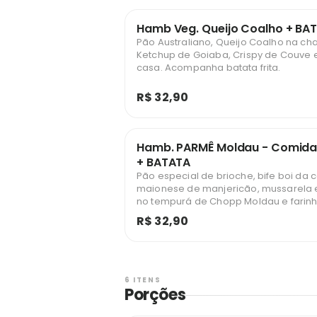
Hamb Veg. Queijo Coalho + BA
Pão Australiano, Queijo Coalho na ch
Ketchup de Goiaba, Crispy de Couve 
casa. Acompanha batata frita.
R$ 32,90
Hamb. PARMÊ Moldau - Comida
+ BATATA
Pão especial de brioche, bife boi da 
maionese de manjericão, mussarel
no tempurá de Chopp Moldau e farinh
molho de tomate fresco feito na cas
R$ 32,90
ralado e manjericão fresco. Acompa
frita.
6 ITENS
Porções