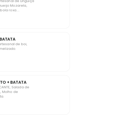
rtesanal de Linguiça
ueijo Mozarela,
bola roxa.
 BATATA
rtesanal de boi,
melizado.
TO + BATATA
OCANTE, Salada de
, Molho de
ta.