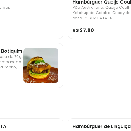
Hambúrguer Queijo Coa
e boi,
Pão Australiano, Queijo Coal
Ketchup de Goiaba, Crispy d
casa. ** SEM BATATA
R$ 27,90
 Botiquim
casa de 70g,
a empanada
a Panko,
a, parmesão
TA.
ATA
Hambúrguer de Linguiça