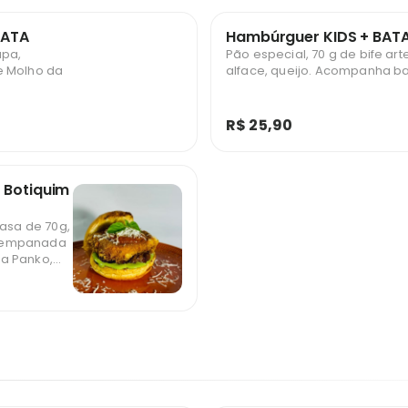
TATA
Hambúrguer KIDS + BAT
apa,
Pão especial, 70 g de bife art
e Molho da
alface, queijo. Acompanha bat
R$ 25,90
 Botiquim
casa de 70g,
a empanada
a Panko,
a, parmesão
nha batata