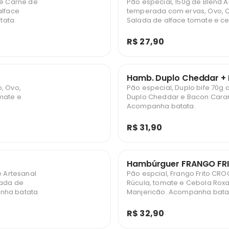
de Carne de
Pão especial, 150g de Blend A
alface
temperada com ervas, Ovo, Q
tata.
Salada de alface tomate e ce
Acompanha batata.
R$ 27,90
Hamb. Duplo Cheddar +
, Ovo,
Pão especial, Duplo bife 70g a
mate e
Duplo Cheddar e Bacon Cara
Acompanha batata.
R$ 31,90
Hambúrguer FRANGO FRI
e Artesanal
Pão espcial, Frango Frito CR
lada de
Rúcula, tomate e Cebola Roxa
nha batata.
Manjericão. Acompanha bata
R$ 32,90