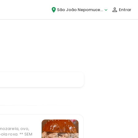
São João Nepomuceno
Entrar
, chegou, é Bigou!
mozarela, ovo,
ola roxa. ** SEM