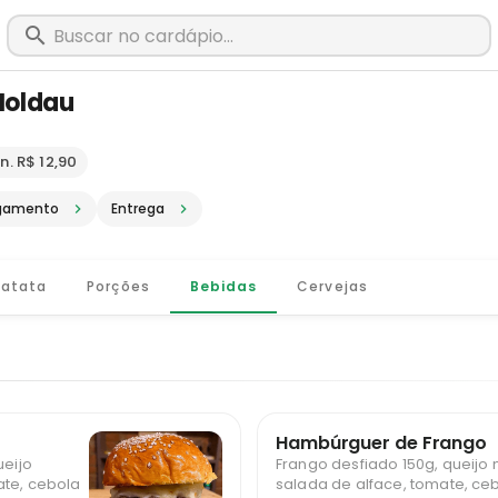
Moldau
m São João Nepomuceno - MG · Pediu
n. R$ 12,90
gamento
Entrega
Batata
Porções
Bebidas
Cervejas
Hambúrguer de Frango
ueijo
Frango desfiado 150g, queijo 
ate, cebola
salada de alface, tomate, ceb