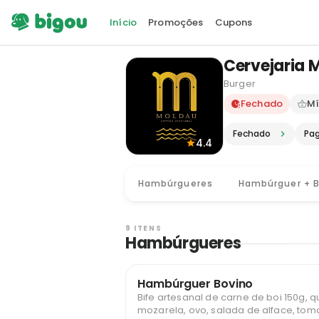
Início
Promoções
Cupons
Cervejaria 
Burger
Delivery e
Fechado
Mí
Fechado
Pa
4.4
Hambúrgueres
Hambúrguer + 
9 ITENS
Hambúrgueres
Hambúrguer Bovino
Bife artesanal de carne de boi 150g, q
mozarela, ovo, salada de alface, tom