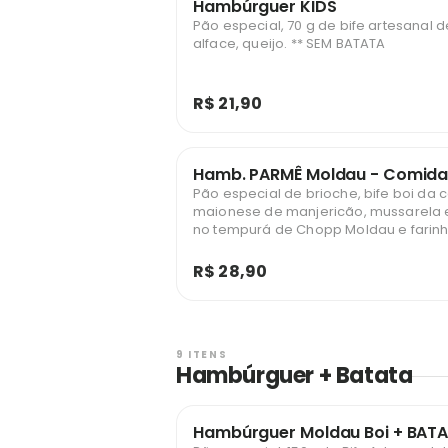
Hambúrguer KIDS
Pão especial, 70 g de bife artesanal d
alface, queijo. ** SEM BATATA
R$ 21,90
Hamb. PARMÊ Moldau - Comida
Pão especial de brioche, bife boi da 
maionese de manjericão, mussarel
no tempurá de Chopp Moldau e farinh
molho de tomate fresco feito na cas
ralado e manjericão fresco. SEM BATA
R$ 28,90
9 ITENS
Hambúrguer + Batata
Hambúrguer Moldau Boi + BAT