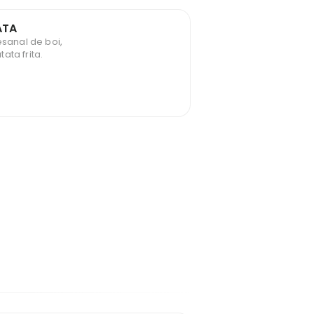
ATA
esanal de boi,
ata frita.