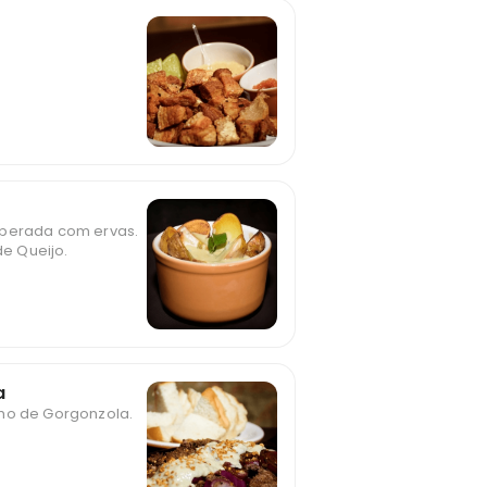
mperada com ervas.
e Queijo.
a
lho de Gorgonzola.