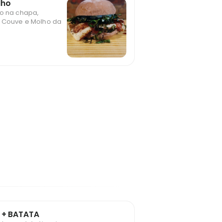
lho
ho na chapa,
e Couve e Molho da
 + BATATA