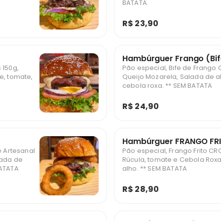
BATATA
R$ 23,90
Hambúrguer Frango (Bif
 150g,
Pão especial, Bife de Frango 
e, tomate,
Queijo Mozarela, Salada de a
cebola roxa. ** SEM BATATA
R$ 24,90
Hambúrguer FRANGO FR
e Artesanal
Pão especial, Frango Frito C
lada de
Rúcula, tomate e Cebola Roxa
xa. ** SEM BATATA
alho. ** SEM BATATA
R$ 28,90