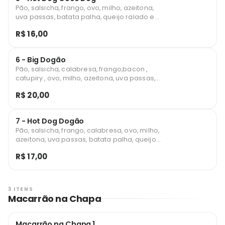
Pão, salsicha, frango, ovo, milho, azeitona,
uva passas, batata palha, queijo ralado e
molhos.
R$ 16,00
6 - Big Dogão
Pão, salsicha, calabresa, frango,bacon ,
catupiry , ovo, milho, azeitona, uva passas,
batata palha, queijo ralado e molhos.
R$ 20,00
7 - Hot Dog Dogão
Pão, salsicha, frango, calabresa, ovo, milho,
azeitona, uva passas, batata palha, queijo
ralado e molho.
R$ 17,00
3 ITENS
Macarrão na Chapa
Macarrão na Chapa 1