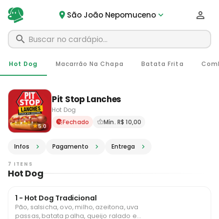
São João Nepomuceno
Hot Dog
Macarrão Na Chapa
Batata Frita
Com
Pit Stop Lanches
Hot Dog
Delivery em São João Nepo
Fechado
Mín. R$ 10,00
5.0
Infos
Pagamento
Entrega
7 ITENS
Hot Dog
1 - Hot Dog Tradicional
Pão, salsicha, ovo, milho, azeitona, uva
passas, batata palha, queijo ralado e