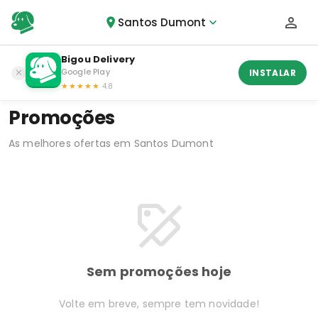
Santos Dumont
Bigou Delivery
Google Play
INSTALAR
★★★★★
4.8
Promoções
As melhores ofertas em Santos Dumont
Sem promoções hoje
Volte em breve, sempre tem novidade!