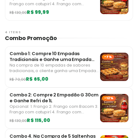
Frango com catupirí 4. Frango com
Cheddar 5. Frango com Azeitona Imagem
R$ 99,99
R$ 130,00
ilustrativa Limitado a 1 unidades diárias por
usuário.
4 ITENS
Combo Promoção
Combo 1: Compre 10 Empadas
-7%
Tradicionais e Ganhe uma Empada
Doce e uma Quatro queijo .
Na compra de 10 empadas de sabores
tradicionais, o cliente ganha uma Empada
especial quatro queijo e uma Empada
R$ 65,00
R$ 70,00
doce. Imagem ilustrativa
Combo 2: Compre 2 Empadão G 30cm
-12%
e Ganhe Refri de 1L
Opcional: 1. Frango 2. Frango com Bacom 3.
Frango com catupirí 4. Frango com
Cheddar 5. Frango com Azeitona Imagem
R$ 115,00
R$ 130,00
ilustrativa
Combo 4. Na Compra de 5 Saltenhas