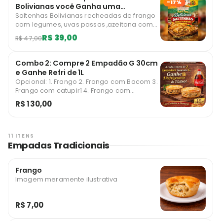
-17%
Bolivianas você Ganha uma
Empanada Argentina de sua Escolha.
Saltenhas Bolivianas recheadas de frango
com legumes, uvas passas ,azeitona com
tempero genuíno da Bolívia!
R$ 39,00
R$ 47,00
Combo 2: Compre 2 Empadão G 30cm
e Ganhe Refri de 1L
Opcional: 1. Frango 2. Frango com Bacom 3.
Frango com catupirí 4. Frango com
Cheddar 5. Frango com Azeitona Imagem
R$ 130,00
ilustrativa
11 ITENS
Empadas Tradicionais
Frango
Imagem meramente ilustrativa
R$ 7,00