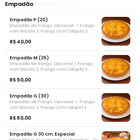
Empadão
Empadão P (20)
Empadão de Frango. Opcional : 1. Frango
com Bacom 2. Frango com Catupity 3.
Frango com Chedar 4. Frango com Azeitona
R$ 40,00
Imagem ilustrativa
Empadão M (25)
Empadão de frango. Opcional: 1. Frango
com Bacom 2. Frango com Catupity 3.
Frango com Cheddar 4. Frango com
R$ 50,00
Azeitona Imagem ilustrativa
Empadão G (30)
Empadão de Frango. Opcional: 1 . Frango
com Bacom 2. Frango com catupirí 3.
Frango com Cheddar 4. Frango com
R$ 60,00
Azeitona Imagem ilustrativa
Empadão G 30 cm. Especial
Empadão G de Camarão ou Bacalhau . Ou