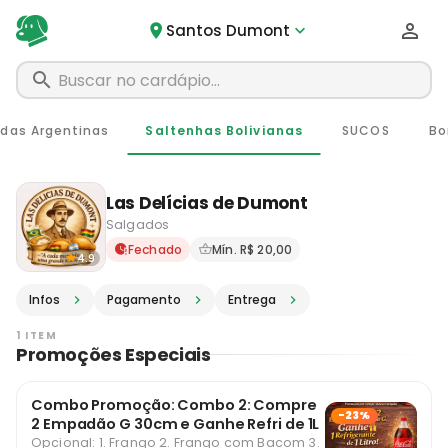
Santos Dumont
das Argentinas
Saltenhas Bolivianas
SUCOS
Bo
Las Delícias de Dumont
Salgados
Delivery em Santos Dumont 
Fechado
Mín. R$ 20,00
4.9
Infos
Pagamento
Entrega
1 ITEM
Promoções Especiais
Combo Promoção: Combo 2: Compre
-23%
2 Empadão G 30cm e Ganhe Refri de 1L
Opcional: 1. Frango 2. Frango com Bacom 3.