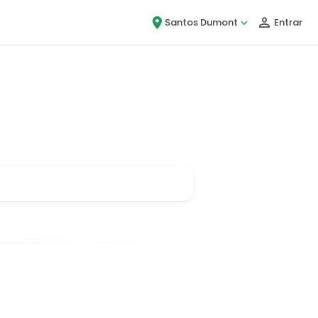
Santos Dumont
Entrar
u, é Bigou!