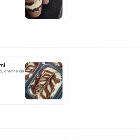
ml
a, creme de