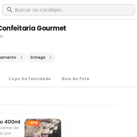
Confeitaria Gourmet
as
m Santos Dumont - MG · Pediu, chego
gamento
Entrega
Copo Da Felicidade
Bolo No Pote
ho 400ml
-21%
 creme de