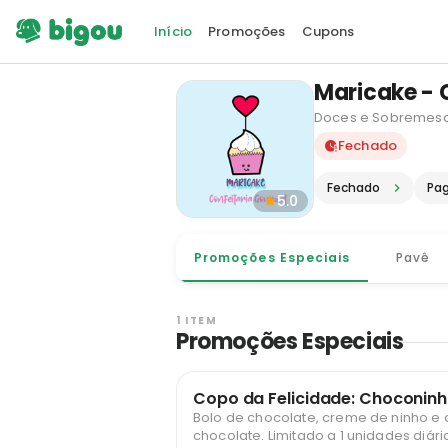
Início
Promoções
Cupons
Maricake - 
Doces e Sobremes
Delivery e
Fechado
Fechado
Pa
5.0
Promoções Especiais
Pavê
1 ITEM
Promoções Especiais
Copo da Felicidade: Choconin
Bolo de chocolate, creme de ninho e
chocolate. Limitado a 1 unidades diárias por