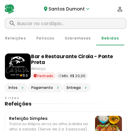
Santos Dumont
Refeições
Petiscos
Sobremesas
Bebidas
Bar e Restaurante Cirola - Ponte
Preta
Almoço
Delivery em Santos Dumont 
0.0
Fechado
Mín. R$ 20,00
Infos
Pagamento
Entrega
3 ITENS
Refeições
Refeição Simples
Traíra ou tilápia, arroz ao alho, batata ao
alho e salada. (Serve de 2 a 3 pessoas)