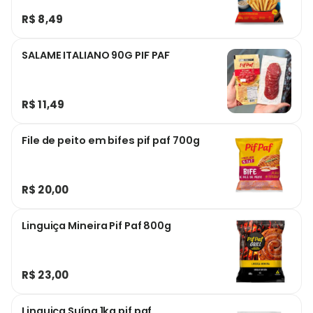
R$ 8,49
SALAME ITALIANO 90G PIF PAF
R$ 11,49
File de peito em bifes pif paf 700g
R$ 20,00
Linguiça Mineira Pif Paf 800g
R$ 23,00
Linguiça Suína 1kg pif paf