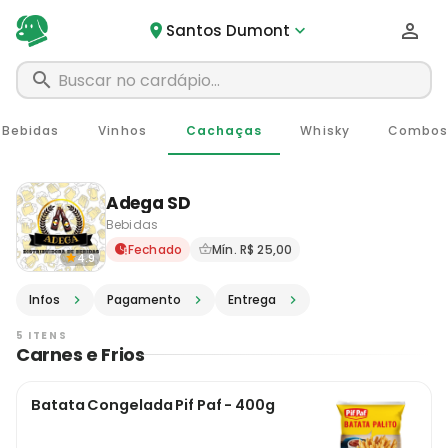
Santos Dumont
Bebidas
Vinhos
Cachaças
Whisky
Combos
Adega SD
Bebidas
Delivery em Santos Dumont 
Fechado
Mín. R$ 25,00
4.9
Infos
Pagamento
Entrega
5 ITENS
Carnes e Frios
Batata Congelada Pif Paf - 400g