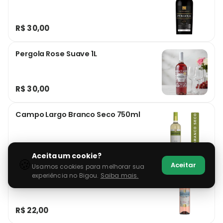
R$ 30,00
Pergola Rose Suave 1L
R$ 30,00
Campo Largo Branco Seco 750ml
R$ 22,00
Aceita um cookie?
🍪
Aceitar
Usamos cookies para melhorar sua
Campo Largo Rose suave 750ml
experiência no Bigou.
Saiba mais.
R$ 22,00