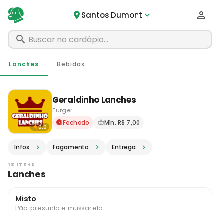
Santos Dumont
Lanches
Bebidas
Geraldinho Lanches
Burger
Delivery em Santos Dumont 
Fechado
Mín. R$ 7,00
0.0
Infos
Pagamento
Entrega
18 ITENS
Lanches
Misto
Pão, presunto e mussarela.