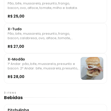
Pão, bife, mussarela, presunto, frango,
bacon, ovo, alface, tomate, milho e batata.
R$ 25,00
X-Tudo
Pão, bife, mussarela, presunto, frango,
bacon, calabresa, ovo, alface, tomate,
milho e batata.
R$ 27,00
X-Modão
1º Andar: pão, bife, mussarela, presunto e
bacon. 2º Andar: bife, mussarela, presunto,
frango desfiado, ovo, alface, tomate, milho
R$ 28,00
e batata.
3 ITENS
Bebidas
Pitchulinha