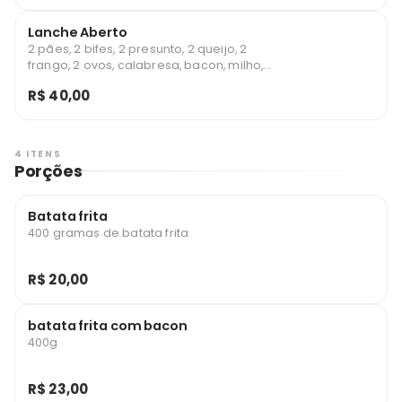
Lanche Aberto
2 pães, 2 bifes, 2 presunto, 2 queijo, 2
frango, 2 ovos, calabresa, bacon, milho,
batata palha e salada
R$ 40,00
4 ITENS
Porções
Batata frita
400 gramas de batata frita
R$ 20,00
batata frita com bacon
400g
R$ 23,00