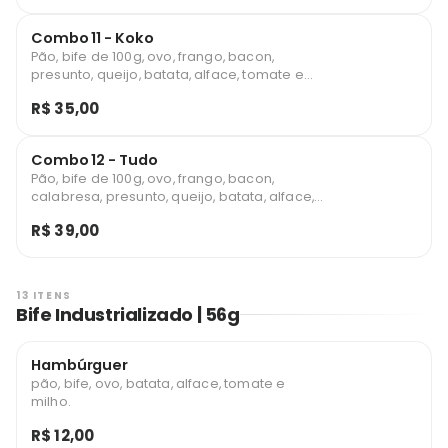
Combo 11 - Koko
Pão, bife de 100g, ovo, frango, bacon,
presunto, queijo, batata, alface, tomate e
milho. + Batata Frita + Refrigerante 200ml.
R$ 35,00
Combo 12 - Tudo
Pão, bife de 100g, ovo, frango, bacon,
calabresa, presunto, queijo, batata, alface,
tomate e milho. + Batata Frita +
R$ 39,00
Refrigerante 200ml.
13 ITENS
Bife Industrializado | 56g
Hambúrguer
pão, bife, ovo, batata, alface, tomate e
milho.
R$ 12,00