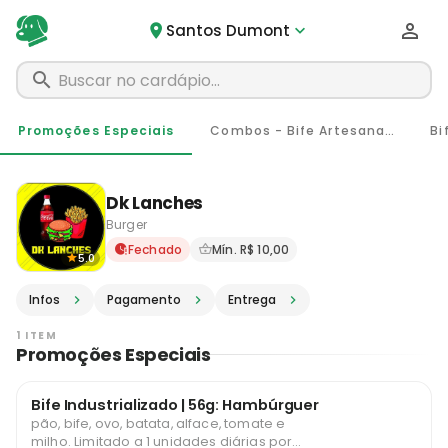
Santos Dumont
Promoções Especiais
Combos - Bife Artesanal De 100g
Bi
Dk Lanches
Burger
Delivery em Santos Dumont 
Fechado
Mín. R$ 10,00
5.0
Infos
Pagamento
Entrega
1 ITEM
Promoções Especiais
Bife Industrializado | 56g: Hambúrguer
pão, bife, ovo, batata, alface, tomate e
milho. Limitado a 1 unidades diárias por