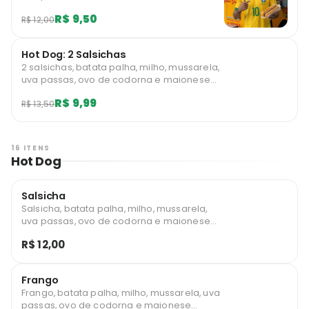
caseira. Limitado a 10 unidades diárias por
R$ 9,50
R$ 12,00
usuário.
Hot Dog: 2 Salsichas
2 salsichas, batata palha, milho, mussarela,
uva passas, ovo de codorna e maionese
caseira. Limitado a 1 unidades diárias por
R$ 9,99
R$ 13,50
usuário.
16 ITENS
Hot Dog
Salsicha
Salsicha, batata palha, milho, mussarela,
uva passas, ovo de codorna e maionese
caseira.
R$ 12,00
Frango
Frango, batata palha, milho, mussarela, uva
passas, ovo de codorna e maionese