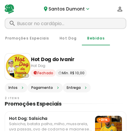
Santos Dumont
Promoções Especiais
Hot Dog
Bebidas
Hot Dog do Ivanir
Hot Dog
Delivery em Santos Dumont 
Fechado
Mín. R$ 10,00
4.9
Infos
Pagamento
Entrega
2 ITENS
Promoções Especiais
Hot Dog: Salsicha
-21%
Salsicha, batata palha, milho, mussarela,
uva passas, ovo de codorna e maionese