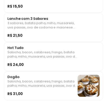
maionese caseira.
R$ 15,50
Lanche com 3 Sabores
3 sabores, batata palha, milho, mussarela,
uva passas, ovo de codorna e maionese
caseira.
R$ 21,50
Hot Tudo
Salsicha, bacon, calabresa, frango, batata
palha, milho, mussarela, uva passas, ovo de
codorna e maionese caseira.
R$ 24,00
Dogão
Salsicha, bacon, calabresa, frango, batata
palha, milho, mussarela, uva passas, ovo de
codorna, maionese caseira e um adicional
R$ 31,00
da sua preferência (cheddar ou catupiry).