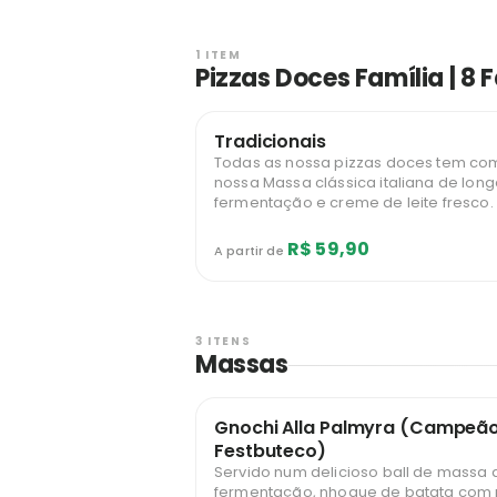
1 ITEM
Pizzas Doces Família | 8 
Tradicionais
Todas as nossa pizzas doces tem com
nossa Massa clássica italiana de lon
fermentação e creme de leite fresco.
R$ 59,90
A partir de
3 ITENS
Massas
Gnochi Alla Palmyra (Campeã
Festbuteco)
Servido num delicioso ball de massa 
fermentação, nhoque de batata com