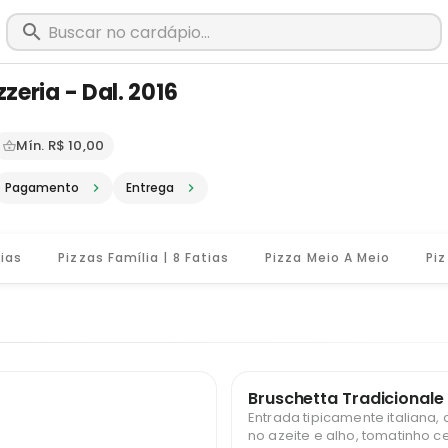
zeria - Dal. 2016
m Santos Dumont - MG · Pediu, chego
Mín. R$ 10,00
Pagamento
Entrega
tias
Pizzas Família | 8 Fatias
Pizza Meio A Meio
Bruschetta Tradicionale
Entrada tipicamente italiana,
no azeite e alho, tomatinho c