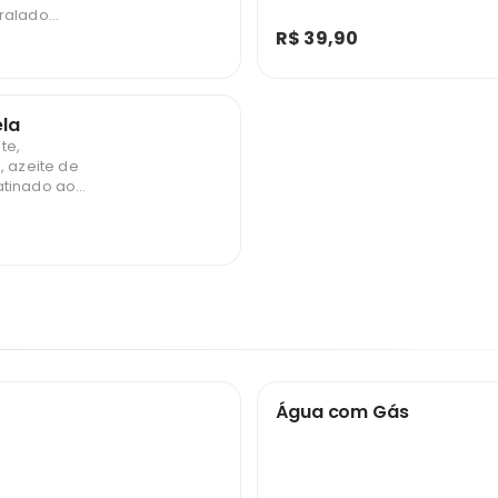
 ralado
R$ 39,90
ela
te,
, azeite de
atinado ao
Água com Gás