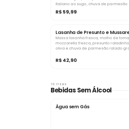
italiano ao sugo, chuva de parmesão
gratinado ao forno.
R$ 59,99
Lasanha de Presunto e Mussar
Massa lasanha fresca, molho de toma
mozzarella fresca, presunto raladinho
oliva e chuva de parmesão ralado gr
forno.
R$ 42,90
10 ITENS
Bebidas Sem Álcool
Água sem Gás