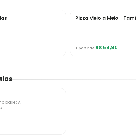
ias
Pizza Meio a Meio - Famíl
R$ 59,90
A partir de
tias
o base: A
ga