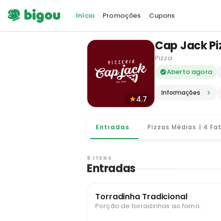
Início
Promoções
Cupons
Cap Jack Piz
Pizza
Delivery e
Aberto agora
Informações
4.7
Entradas
Pizzas Médias | 4 Fa
9 ITENS
Entradas
Torradinha Tradicional
Porção de torradinhas ao forno.