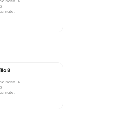
o base: A
ga
tomate.
lia 8
o base: A
ga
tomate.