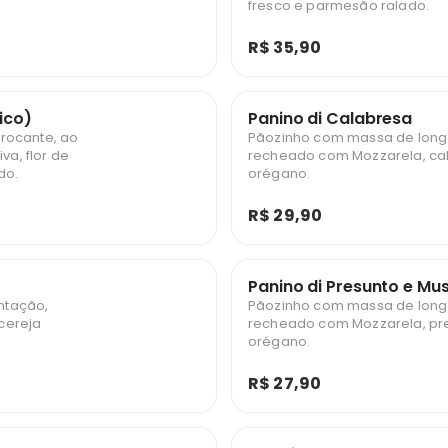
fresco e parmesão ralado.
R$ 35,90
ico)
Panino di Calabresa
rocante, ao
Pãozinho com massa de long
va, flor de
recheado com Mozzarela, cal
do.
orégano.
R$ 29,90
Panino di Presunto e Mu
ntação,
Pãozinho com massa de long
cereja
recheado com Mozzarela, pre
orégano.
R$ 27,90