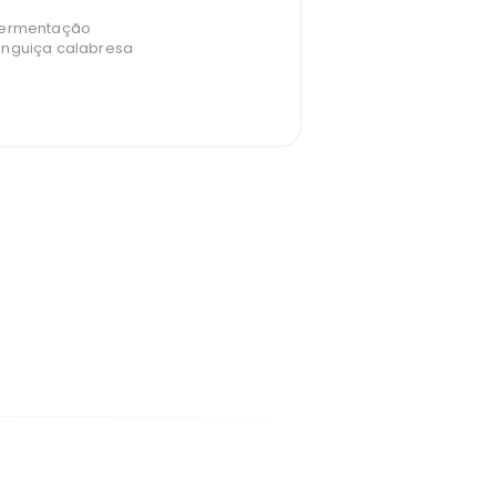
 fermentação
inguiça calabresa