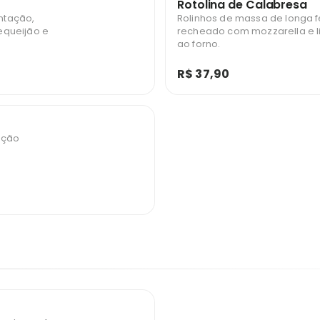
Rotolina de Calabresa
ntação,
Rolinhos de massa de longa
equeijão e
recheado com mozzarella e l
ao forno.
R$ 37,90
ação