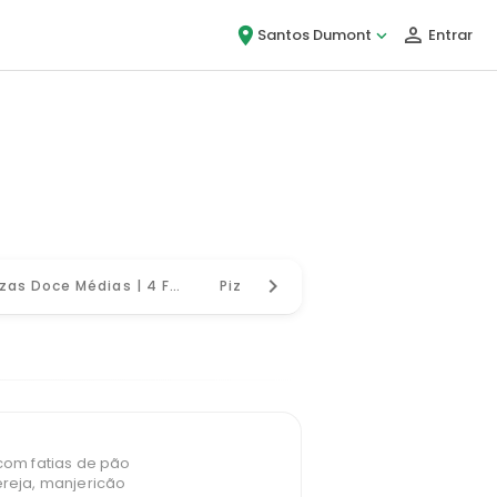
Santos Dumont
Entrar
u, é Bigou!
Pizzas Doce Médias | 4 Fatias
Pizzas Doces Família | 8 Fatias
Mas
 com fatias de pão
ereja, manjericão