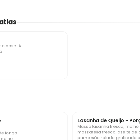
Fatias
o base: A
ga
o
Lasanha de Queijo - Porç
Massa lasanha fresca, molho 
mozzarella fresca, azeite de 
de longa
parmesão ralado gratinado a
 molho