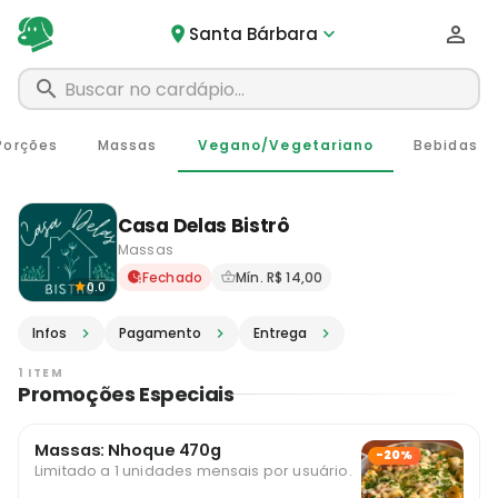
Santa Bárbara
Porções
Massas
Vegano/Vegetariano
Bebidas
Casa Delas Bistrô
Massas
Delivery em Santa Bárbara 
Fechado
Mín. R$ 14,00
0.0
Infos
Pagamento
Entrega
1 ITEM
Promoções Especiais
Massas: Nhoque 470g
-20%
Limitado a 1 unidades mensais por usuário.