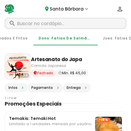
Santa Bárbara
ados E Fritos
Dons: Fatias De Salmão Com Cream Cheese Sem Arroz
Artesanato do Japa
Comida Japonesa
Delivery em Santa Bárbara 
Fechado
Mín. R$ 45,00
0.0
Infos
Pagamento
Entrega
1 ITEM
Promoções Especiais
Temakis: Temaki Hot
-18%
Limitado a 1 unidades mensais por usuário.