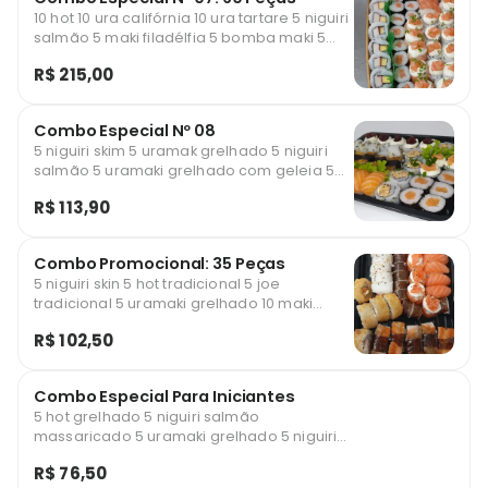
10 hot 10 ura califórnia 10 ura tartare 5 niguiri
salmão 5 maki filadélfia 5 bomba maki 5
dom 5 joe 5 maki salmão grelhado
R$ 215,00
Combo Especial Nº 08
5 niguiri skim 5 uramak grelhado 5 niguiri
salmão 5 uramaki grelhado com geleia 5
maki salmão 5 hot grelhado 5 uramak
R$ 113,90
califórnia 5 maki tartare
Combo Promocional: 35 Peças
5 niguiri skin 5 hot tradicional 5 joe
tradicional 5 uramaki grelhado 10 maki
salmão 05 niguiri salmão
R$ 102,50
Combo Especial Para Iniciantes
5 hot grelhado 5 niguiri salmão
massaricado 5 uramaki grelhado 5 niguiri
skin
R$ 76,50