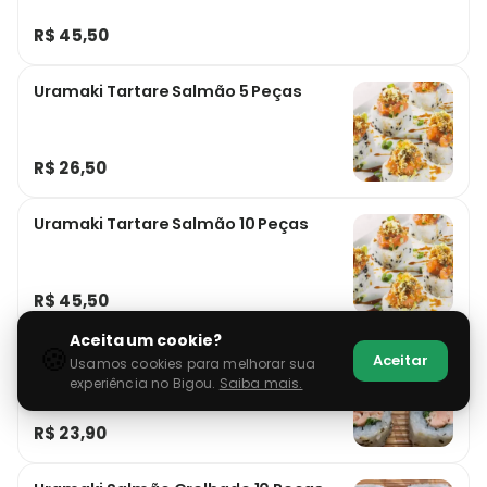
R$ 45,50
Uramaki Tartare Salmão 5 Peças
R$ 26,50
Uramaki Tartare Salmão 10 Peças
R$ 45,50
Aceita um cookie?
🍪
Uramaki Salmão Grelhado 5 Peças
Aceitar
Usamos cookies para melhorar sua
experiência no Bigou.
Saiba mais.
R$ 23,90