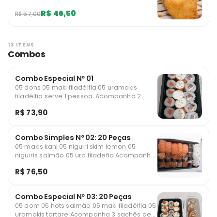
R$ 46,50
R$ 57,00
13 ITENS
Combos
Combo Especial Nº 01
05 dons 05 maki filadélfia 05 uramakis
filadélfia serve 1 pessoa. Acompanha 2
sashe de soyu, 1 teriaky e 1 hashi
R$ 73,90
Combo Simples Nº 02: 20 Peças
05 makis kani 05 niguiri skim lemon 05
niguiris salmão 05 ura filadefia Acompanha
2 sachê de soyu, 1 teriaky e 1 hashi
R$ 76,50
Combo Especial Nº 03: 20 Peças
05 dom 05 hots salmão 05 maki filadélfia 05
uramakis tartare Acompanha 3 sachês de