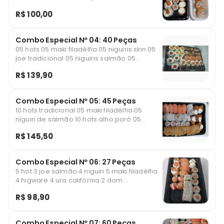
soyu, 2 hashis, 1 teriaky Serve 1 pessoa.
R$ 100,00
Combo Especial Nº 04: 40 Peças
05 hots 05 maki filadélfia 05 niguiris skin 05
joe tradicional 05 niguiris salmão 05
uramakis damasco 05 uramakis filadélfia 05
R$ 139,90
uramakis pimenta biquinho Acompanha,4
sachês de soyu,1 teriaki e 2 hashis Serve até
2 pessoas.
Combo Especial Nº 05: 45 Peças
10 hots tradicional 05 maki filadélfia 05
niguiri de salmão 10 hots alho poró 05
salmão tartare 10 uramaki filadéfia
R$ 145,50
Acompanha 5 sachês de soyu, 3 hashis e 2
teriakis Serve até 2 pessoas.
Combo Especial Nº 06: 27 Peças
5 hot 3 joe salmão 4 niguiri 5 maki filadélfia
4 higware 4 ura califórnia 2 dom
Acompanha 3 sachês de soyu, 2 hashis e 1
R$ 98,90
teryaky
Combo Especial Nº 07: 60 Peças