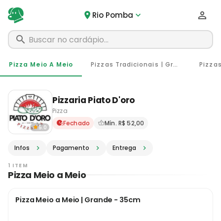
Rio Pomba
Pizza Meio A Meio
Pizzas Tradicionais | Grande - 35cm
Pizzaria Piato D'oro
Pizza
Delivery em Rio Pomba - MG
Fechado
Mín. R$ 52,00
5.0
Infos
Pagamento
Entrega
1 ITEM
Pizza Meio a Meio
Pizza Meio a Meio | Grande - 35cm