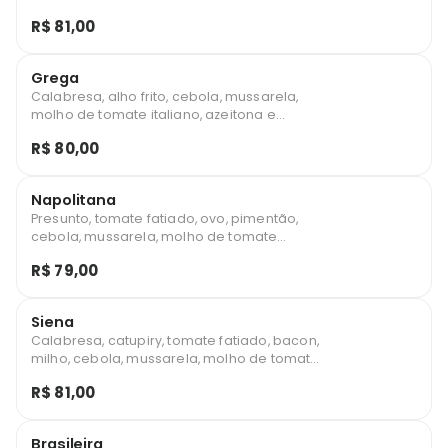
e orégano.
R$ 81,00
Grega
Calabresa, alho frito, cebola, mussarela,
molho de tomate italiano, azeitona e
orégano.
R$ 80,00
Napolitana
Presunto, tomate fatiado, ovo, pimentão,
cebola, mussarela, molho de tomate
italiano, azeitone e orégano.
R$ 79,00
Siena
Calabresa, catupiry, tomate fatiado, bacon,
milho, cebola, mussarela, molho de tomate
italiano, azeitona e orégano.
R$ 81,00
Brasileira