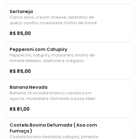
Sertaneja
Carne seca, cream cheese, dadinhos de
queijo coalho, mussarela, molho de tomate
italiano, azeitona e orégano.
R$ 95,00
Pepperoni com Catupiry
Pepperoni, catupiry, mussarela, molho de
tomate italiano, azeitona e orégano.
R$ 85,00
Banana Nevada
Banana, chocolate branco, canela com
açucar, mussarela. Somente a pizza inteira,
não fazemos meio a meio
R$ 81,00
Costela Bovina Defumada ( Asa com
Fumaça )
Costela bovina desfiada, catupiry, pimenta