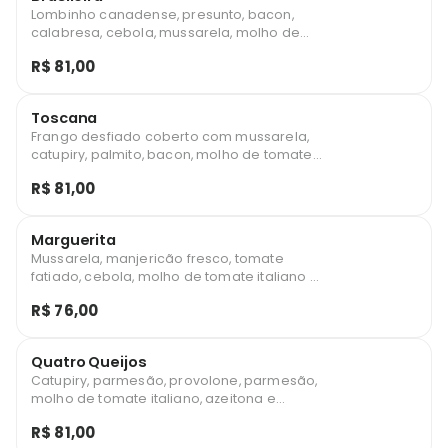
Lombinho canadense, presunto, bacon,
calabresa, cebola, mussarela, molho de
tomate italiano, azeitona e orégano
R$ 81,00
Toscana
Frango desfiado coberto com mussarela,
catupiry, palmito, bacon, molho de tomate
italiano, azeitona e orégano.
R$ 81,00
Marguerita
Mussarela, manjericão fresco, tomate
fatiado, cebola, molho de tomate italiano e
azeitona.
R$ 76,00
Quatro Queijos
Catupiry, parmesão, provolone, parmesão,
molho de tomate italiano, azeitona e
orégano
R$ 81,00