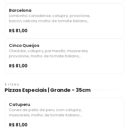
Barcelona
Lombinho canadense, catupiry, provolone,
bacon, cebola, molho de tomate italiano,
azeitona e orégano
R$ 81,00
Cinco Queijos
Cheddar, catupiry, parmesão, mussarela,
provolone, molho de tomate italiano,
azeitona e orégano.
R$ 81,00
6 ITENS
Pizzas Especiais | Grande - 35cm
Catuperu
Cones de peito de peru com catupiry,
mussarela, molho de tomate italiano,
azeitona e orégano.
R$ 81,00