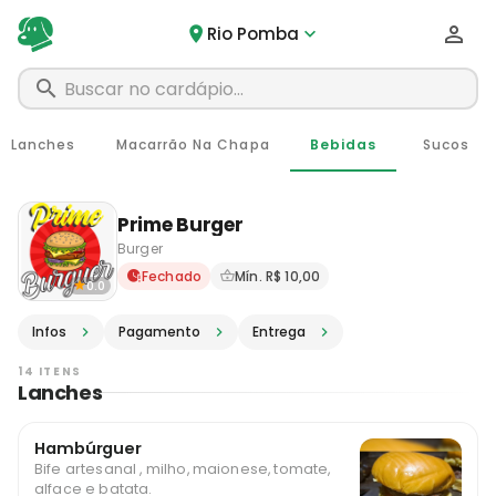
Rio Pomba
Lanches
Macarrão Na Chapa
Bebidas
Sucos
Prime Burger
Burger
Delivery em Rio Pomba - MG
Fechado
Mín. R$ 10,00
0.0
Infos
Pagamento
Entrega
14 ITENS
Lanches
Hambúrguer
Bife artesanal , milho, maionese, tomate,
alface e batata.