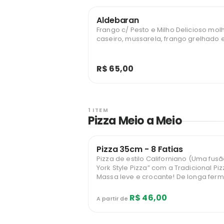
Aldebaran
Frango c/ Pesto e Milho Delicioso mol
caseiro, mussarela, frango grelhado 
R$ 65,00
1 ITEM
Pizza Meio a Meio
Pizza 35cm - 8 Fatias
Pizza de estilo Californiano (Uma fus
York Style Pizza” com a Tradicional Piz
Massa leve e crocante! De longa fer
(24 a 72 horas) aberta manualmente
rolo, mantendo a aeração e textura d
R$ 46,00
A partir de
fermentação na massa. Dentre as va
longa fermentação, podemos citar u
digestibilidade e sabor completamen