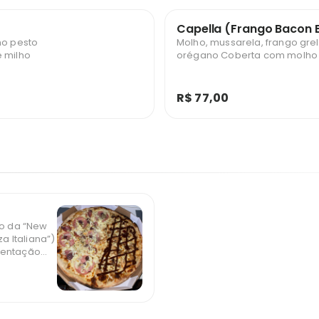
Capella (Frango Bacon 
ho pesto
Molho, mussarela, frango gre
e milho
orégano Coberta com molho
R$ 77,00
ão da “New
za Italiana”)
mentação
 sem uso de
a
ntagens da
ma melhor
te especial!