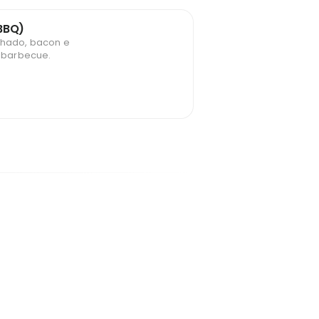
BBQ)
lhado, bacon e
 barbecue.