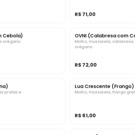
R$ 71,00
m Cebola)
OVNI (Calabresa com Ca
 e orégano.
Molho, mussarela, calabresa,
orégano.
R$ 72,00
ona)
Lua Crescente (Frango)
as pretas e
Molho, mussarela, frango gre
R$ 61,00