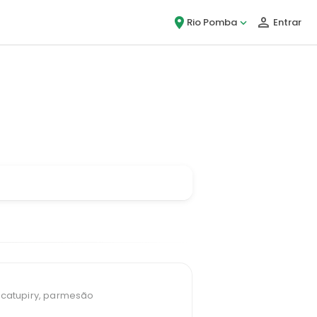
Rio Pomba
Entrar
 Bigou!
 catupiry, parmesão