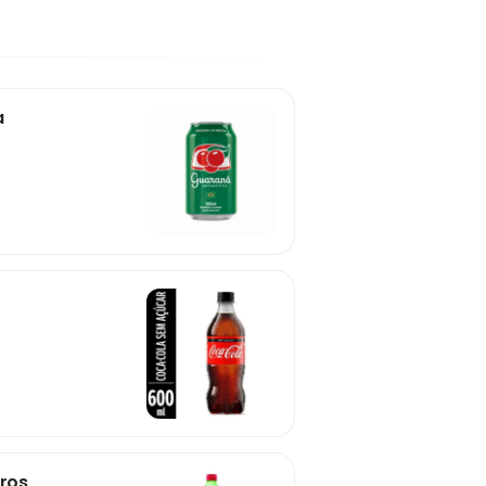
a
tros