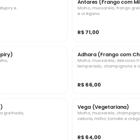
Antares (Frango com Mi
tupiry e
Molho, mussarela, frango gre
e orégano.
R$ 71,00
piry)
Adhara (Frango com C
lho,
Molho, mussarela, delicioso 
temperado, champignons e 
R$ 66,00
)
Vega (Vegetariana)
a grelhada,
Molho, mussarela, champignon
cebola, milho, tomate e orég
R$ 64,00