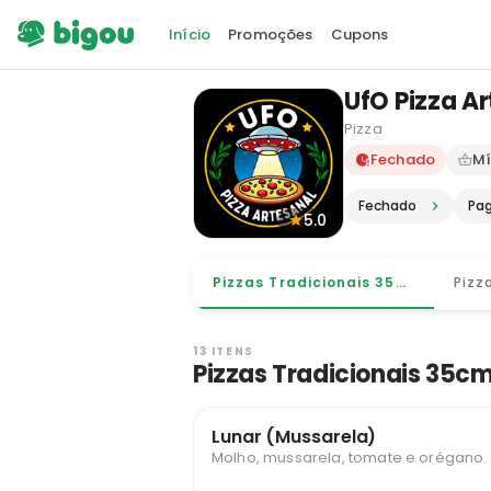
Início
Promoções
Cupons
UfO Pizza A
Pizza
Delivery e
Fechado
Mí
Fechado
Pa
5.0
Pizzas Tradicionais 35cm - 8 Fatias
13 ITENS
Pizzas Tradicionais 35cm
Lunar (Mussarela)
Molho, mussarela, tomate e orégano.