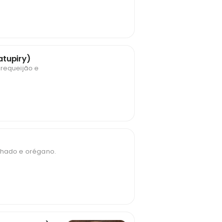
tupiry)
 requeijão e
lhado e orégano.