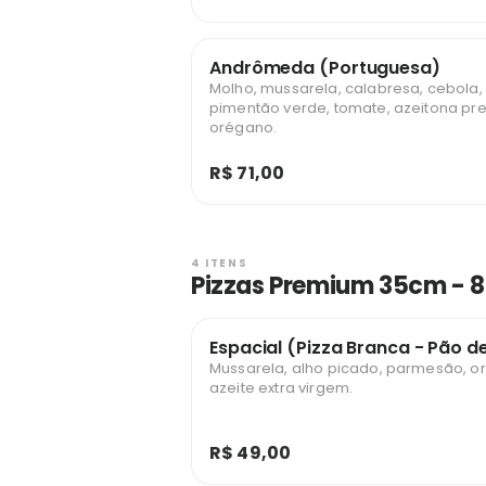
Andrômeda (Portuguesa)
Molho, mussarela, calabresa, cebola,
pimentão verde, tomate, azeitona pre
orégano.
R$ 71,00
4 ITENS
Pizzas Premium 35cm - 8
Espacial (Pizza Branca - Pão d
Mussarela, alho picado, parmesão, o
azeite extra virgem.
R$ 49,00