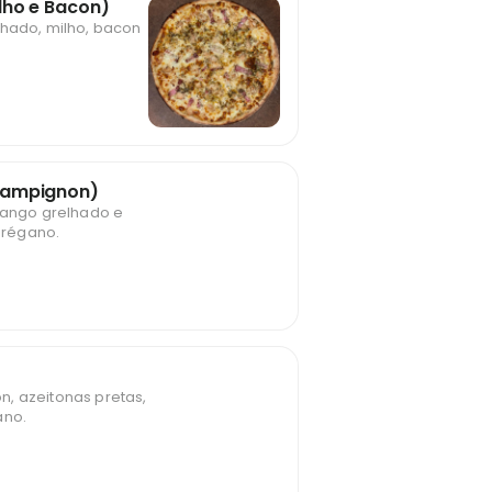
lho e Bacon)
lhado, milho, bacon
hampignon)
frango grelhado e
orégano.
, azeitonas pretas,
ano.