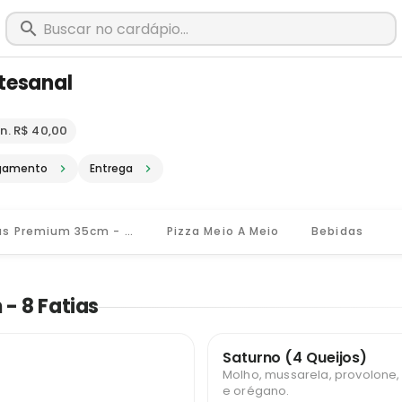
rtesanal
m Rio Pomba - MG · Pediu, chegou, é
n. R$ 40,00
gamento
Entrega
Pizzas Premium 35cm - 8 Fatias
Pizza Meio A Meio
Bebidas
 - 8 Fatias
Saturno (4 Queijos)
Molho, mussarela, provolone,
e orégano.