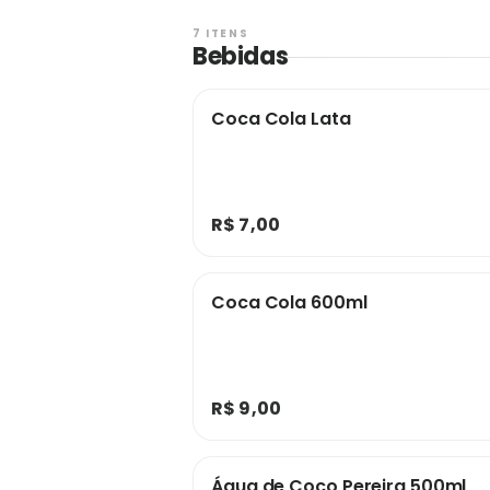
Única e exclusiva preferência ao uso 
ingredientes produzidos na cidade e 
7 ITENS
Bebidas
Fortalecendo assim a economia local
Coca Cola Lata
R$ 7,00
Coca Cola 600ml
R$ 9,00
Água de Coco Pereira 500ml