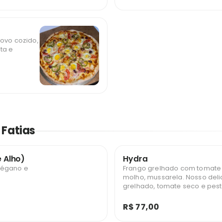
 ovo cozido,
ta e
 Fatias
e Alho)
Hydra
régano e
Frango grelhado com tomate 
molho, mussarela. Nosso deli
grelhado, tomate seco e pest
R$ 77,00