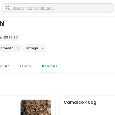
hi
m Rio Pomba - MG · Pediu, chegou, é
n. R$ 17,90
gamento
Entrega
mpurá
Temaki
Bebidas
Camarão 400g