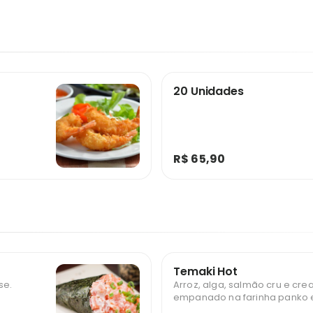
20 Unidades
R$ 65,90
Temaki Hot
se.
Arroz, alga, salmão cru e cr
empanado na farinha panko e 