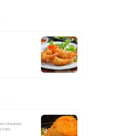
eam cheese,
frito.