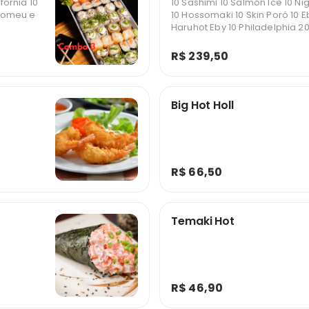
fornia 10
10 Sashimi 10 Salmon Ice 10 Ni
 Romeu e
10 Hossomaki 10 Skin Poró 10 
Haruhot Eby 10 Philadelphia 20
R$ 239,50
Big Hot Holl
R$ 66,50
Temaki Hot
R$ 46,90