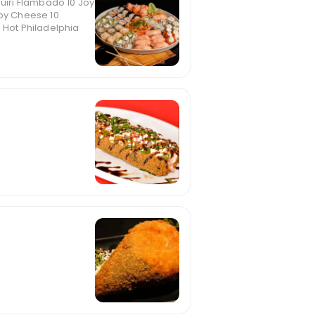
guiri Flambado 10 Joy
Eby Cheese 10
 Hot Philadelphia