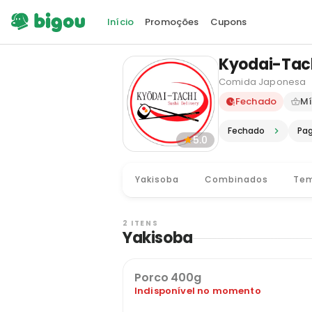
Início
Promoções
Cupons
Kyodai-Tac
Comida Japonesa
Delivery e
Fechado
Mí
Fechado
Pa
5.0
Yakisoba
Combinados
Te
2 ITENS
Yakisoba
Porco 400g
Indisponível no momento