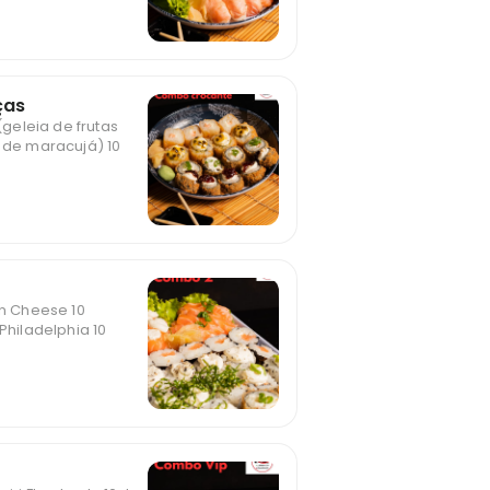
ças
 (geleia de frutas
a de maracujá) 10
in Cheese 10
 Philadelphia 10