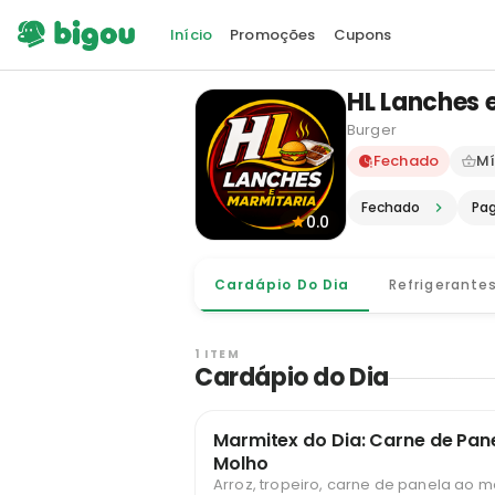
Início
Promoções
Cupons
HL Lanches 
Burger
Delivery e
Fechado
Mí
Fechado
Pa
0.0
Cardápio Do Dia
Refrigerante
1 ITEM
Cardápio do Dia
Marmitex do Dia: Carne de Pan
Molho
Arroz, tropeiro, carne de panela ao m