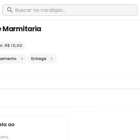
e Marmitaria
m Raul Soares - MG · Pediu, chegou, 
n. R$ 10,00
gamento
Entrega
s
ela ao
olho,