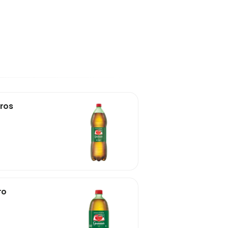
tros
ro