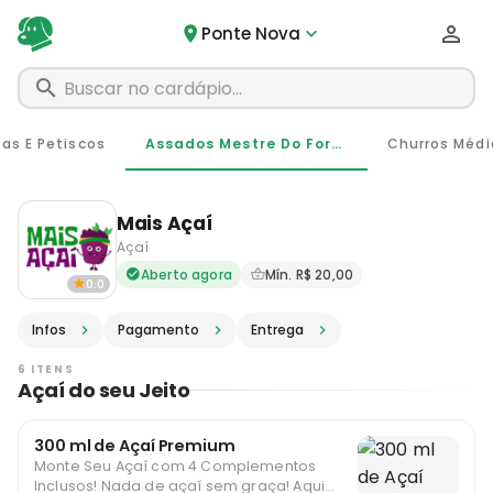
Ponte Nova
tas E Petiscos
Assados Mestre Do Forno
Mais Açaí
Açaí
Delivery em Ponte Nova - M
Aberto agora
Mín. R$ 20,00
0.0
Infos
Pagamento
Entrega
6 ITENS
Açaí do seu Jeito
300 ml de Açaí Premium
Monte Seu Açaí com 4 Complementos
Inclusos! Nada de açaí sem graça! Aqui