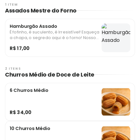
1 ITEM
Assados Mestre do Forno
Hamburgão Assado
É fofinho, é suculento, é Irresistível! Esqueça
a chapa, o segredo aqui é o forno! Nosso
Hamburgão Assado é a escolha ideal para
R$ 17,00
quem busca sabor e aquela textura de pão
caseiro que todo mundo ama.
2 ITENS
Churros Médio de Doce de Leite
6 Churros Médio
R$ 34,00
10 Churros Médio