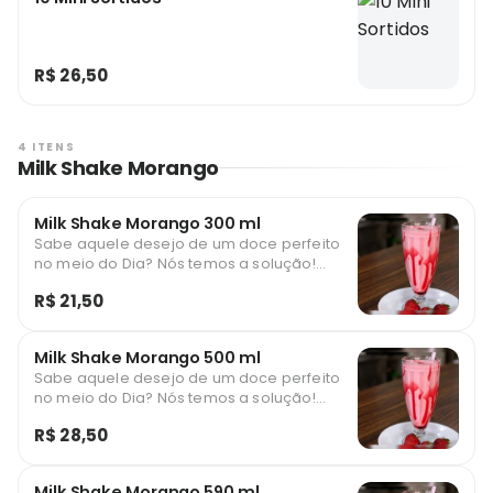
R$ 26,50
4 ITENS
Milk Shake Morango
Milk Shake Morango 300 ml
Sabe aquele desejo de um doce perfeito
no meio do Dia? Nós temos a solução!
Nosso Milk-shake de Morango Premium é
R$ 21,50
preparado com um sorvete ultra cremoso,
batido na consistência ideal. Para ficar
ainda melhor, ele leva uma geleia
Milk Shake Morango 500 ml
artesanal de morango que escorre pela
Sabe aquele desejo de um doce perfeito
taça e, para finalizar, pedaços frescos de
no meio do Dia? Nós temos a solução!
morango de verdade!
Nosso Milk-shake de Morango Premium é
R$ 28,50
preparado com um sorvete ultra cremoso,
batido na consistência ideal. Para ficar
ainda melhor, ele leva uma geleia
Milk Shake Morango 590 ml