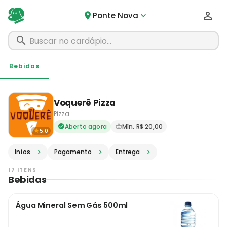
Ponte Nova
Bebidas
Voquerê Pizza
Pizza
Delivery em Ponte Nova - M
Aberto agora
Mín. R$ 20,00
5.0
Infos
Pagamento
Entrega
17 ITENS
Bebidas
Água Mineral Sem Gás 500ml