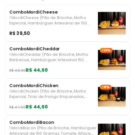
ComboMordiCheese
1 MordiCheese (Pão de Brioche, Molho
Especial, Hambúrguer Artesanal de 150
Gramas e Muito Queijo) 1 Batatinha Show p 1
R$ 39,50
Refrigerante 350 ml
ComboMordiCheddar
-11%
1 MordiCheddar (Pão de Brioche, Molho
Barbecue, Hambúrguer Artesanal 150
gramas, queijo cheddar e cebola
R$ 44,50
R$ 49,90
caramelizada) 1 Batatinha show p 1
Refrigerante 350ml
ComboMordiChicken
-6%
1 MordiChicken (Pão de Brioche, Molho
Especial, Tiras de Frango Empanadas,
Queijo Mussarela, Alface, Tomate e Bacon) 1
R$ 44,50
R$ 47,50
Batatinha Show p 1 Refrigerante 350ml
ComboMordiBacon
1 MordiBacon (Pão de Brioche, Hambúrguer
Artesanal de 150 Gramas, Tomate, Alface,