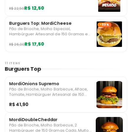
Palha Limitado a 1 unidades por usuário.
R$ 12,50
R$ 22,50
Burguers Top: MordiCheese
-33%
Pão de Brioche, Molho Especial,
Hambúrguer Artesanal de 150 Gramas e
Muito Queijo Limitado a 1 unidades mensais
R$ 17,50
R$ 26,00
por usuário.
11 ITENS
Burguers Top
MordiOnions Supremo
Pão de Brioche, Molho Barbecue, Alface,
Tomate, Hambúrguer Artesanal de 150
Gramas, Anéis de Cebola, Cheddar e Bacon
R$ 41,90
Fatiado
MordiDoubleCheddar
Pão de Brioche, Molho Barbecue, 2
Hambúrguer de 150 Gramas Cada, Muito