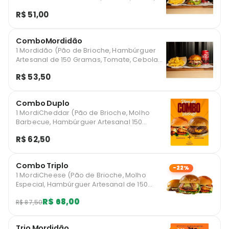
Molho Especial, Queijo e Muito Bacon) 1
R$ 51,00
Batatinha show p 1 Refrigerante 350ml
ComboMordidão
1 Mordidão (Pão de Brioche, Hambúrguer
Artesanal de 150 Gramas, Tomate, Cebola
Roxa, Rúcula, Molho Especial, Parmesão e
R$ 53,50
Muito Bacon) 1 Batatinha Show p 1
Refrigerante 350ml
Combo Duplo
1 MordiCheddar (Pão de Brioche, Molho
Barbecue, Hambúrguer Artesanal 150
gramas, queijo cheddar e cebola
R$ 62,50
caramelizada) 1 ModiChicken (Pão de
Brioche, Molho Especial, Tiras de Frango
Empanadas, Queijo Mussarela, Alface,
Combo Triplo
Tomate e Bacon)
-22%
1 MordiCheese (Pão de Brioche, Molho
Especial, Hambúrguer Artesanal de 150
Gramas e Muito Queijo) 1 MordiBacon (Pão
R$ 68,00
R$ 87,50
de Brioche, Hambúrguer Artesanal de 150
Gramas, Tomate, Alface, Molho Especial,
Queijo e Muito Bacon) 1 MordiChicken (Pão
Trio Mordidão