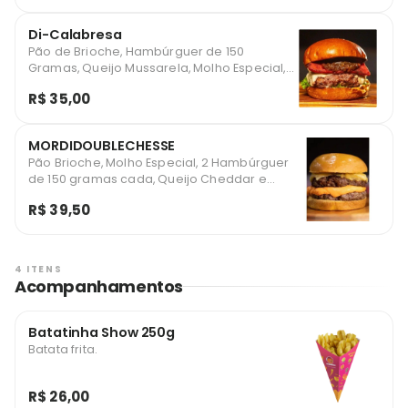
Di-Calabresa
Pão de Brioche, Hambúrguer de 150
Gramas, Queijo Mussarela, Molho Especial,
Alface, Tomate, Cebola Caramelizada e
R$ 35,00
Muita Calabresa
MORDIDOUBLECHESSE
Pão Brioche, Molho Especial, 2 Hambúrguer
de 150 gramas cada, Queijo Cheddar e
muito Queijo Mussarela
R$ 39,50
4 ITENS
Acompanhamentos
Batatinha Show 250g
Batata frita.
R$ 26,00