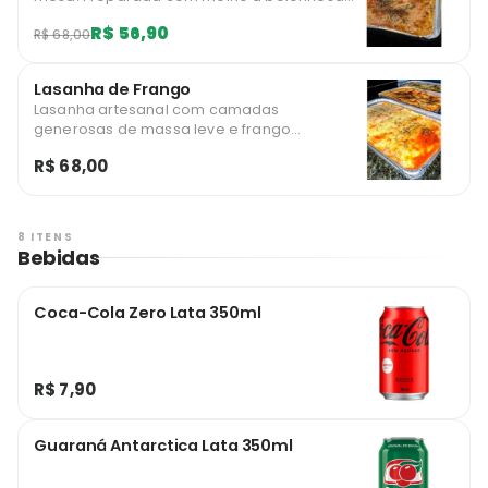
rico em temperos, alternado com lâminas
R$ 56,90
R$ 68,00
de massa delicada e finalizado com queijo
gratinado ao forno até atingir o ponto
dourado perfeito.
Lasanha de Frango
Lasanha artesanal com camadas
generosas de massa leve e frango
desfiado suculento, mergulhados em um
R$ 68,00
molho branco aveludado e finalizados com
uma camada dourada de queijo muçarela
gratinado.
8 ITENS
Bebidas
Coca-Cola Zero Lata 350ml
R$ 7,90
Guaraná Antarctica Lata 350ml