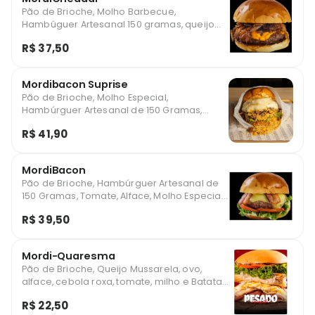
Pão de Brioche, Molho Barbecue,
Hambúguer Artesanal 150 gramas, queijo
cheddar e cebola caramelizada.
R$ 37,50
Mordibacon Suprise
Pão de Brioche, Molho Especial,
Hambúrguer Artesanal de 150 Gramas,
Tomate, Alface, Milho, Batata Palha, Abacaxi,
R$ 41,90
Queijo e Muito Bacon em Cubos
MordiBacon
Pão de Brioche, Hambúrguer Artesanal de
150 Gramas, Tomate, Alface, Molho Especial,
Queijo e Muito Bacon
R$ 39,50
Mordi-Quaresma
Pão de Brioche, Queijo Mussarela, ovo,
alface, cebola roxa, tomate, milho e Batata
Palha
R$ 22,50