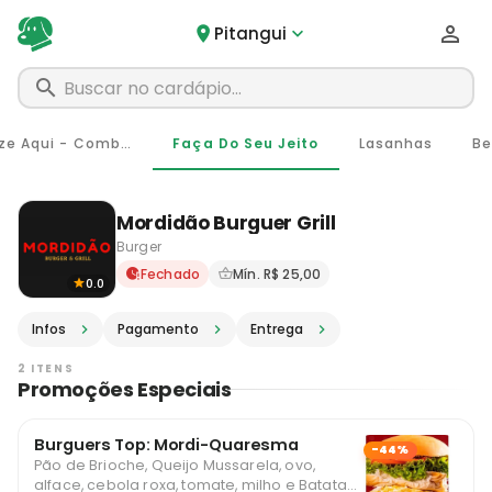
Pitangui
Economize Aqui - Combos
Faça Do Seu Jeito
Lasanhas
Be
Mordidão Burguer Grill
Burger
Delivery em Pitangui - MG ·
Fechado
Mín. R$ 25,00
0.0
Infos
Pagamento
Entrega
2 ITENS
Promoções Especiais
Burguers Top: Mordi-Quaresma
-44%
Pão de Brioche, Queijo Mussarela, ovo,
alface, cebola roxa, tomate, milho e Batata