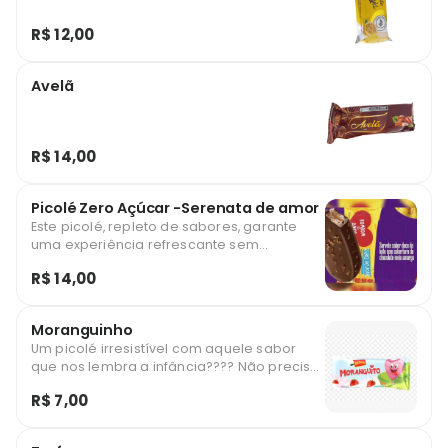
R$ 12,00
Avelã
R$ 14,00
Picolé Zero Açúcar -Serenata de amor
Este picolé, repleto de sabores, garante
uma experiência refrescante sem
comprometer sua dieta. Sem adição de
R$ 14,00
açúcar, é uma opção perfeita para quem
busca um doce prazer, mas não abre mão
da saúde. É o bombom de amor que você
Moranguinho
pode saborear sem culpa
Um picolé irresistível com aquele sabor
que nos lembra a infância???? Não precisa
ser criança pra ser apaixonado por esse
R$ 7,00
moranguito ????