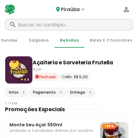
Piraúba
Sundae
Salgados
Bebidas
Balas E Chocolates
Açaiteria e Sorveteria Frutella
Açaí
Delivery em Piraúba - MG · 
Fechado
Mín. R$ 5,00
4.8
Infos
Pagamento
Entrega
1 ITEM
Promoções Especiais
Monte Seu Açaí: 550ml
-25%
Limitado a 1 unidades diárias por usuário.