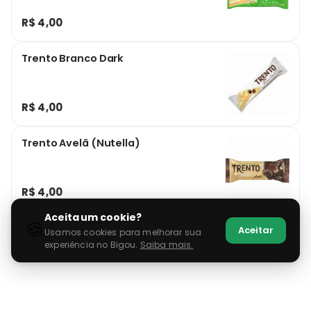
R$ 4,00
Trento Branco Dark
R$ 4,00
Trento Avelã (Nutella)
R$ 4,00
Aceita um cookie?
🍪
Aceitar
Usamos cookies para melhorar sua
experiência no Bigou.
Saiba mais.