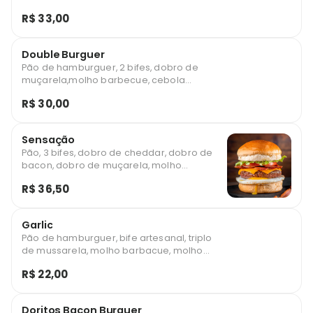
bacon, molho barbecue, molho especial e
R$ 33,00
salada
Double Burguer
Pão de hamburguer, 2 bifes, dobro de
muçarela,molho barbecue, cebola
caramelizada, molho especial e salada
R$ 30,00
Sensação
Pão, 3 bifes, dobro de cheddar, dobro de
bacon, dobro de muçarela, molho
barbecue, cebola caramelizada e salada
R$ 36,50
*imagem ilustrativa
Garlic
Pão de hamburguer, bife artesanal, triplo
de mussarela, molho barbacue, molho
especial e salada.
R$ 22,00
Doritos Bacon Burguer