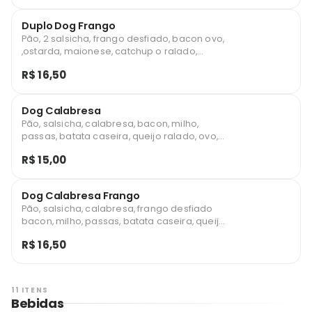
Duplo Dog Frango
Pão, 2 salsicha, frango desfiado, bacon ovo,
,ostarda, maionese, catchup o ralado,
mostarda.
R$ 16,50
Dog Calabresa
Pão, salsicha, calabresa, bacon, milho,
passas, batata caseira, queijo ralado, ovo,
mostarda, maionese, catchup e mostarda.
R$ 15,00
Dog Calabresa Frango
Pão, salsicha, calabresa, frango desfiado
bacon, milho, passas, batata caseira, queijo
ralado, ovo, mostarda, maionese, catchup e
R$ 16,50
mostarda.
11 ITENS
Bebidas