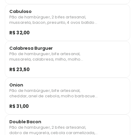
Cabuloso
Pão de hambúrguer, 2 bifes artesanal,
mussarela, bacon, presunto, 4 ovos batidos,
milho, molho especial e salada.
R$ 32,00
Calabresa Burguer
Pão de hamburguer, bife artesanal,
mussarela, calabresa, milho, molho
especial e salada.
R$ 23,50
Onion
Pão de hambúrguer, bife artesanal,
cheddar, anel de cebola, molho barbacue
e molho especial.
R$ 31,00
Double Bacon
Pão de hamburguer, 2 bifes artesanal,
dobro de muçarela, cebola caramelizada,