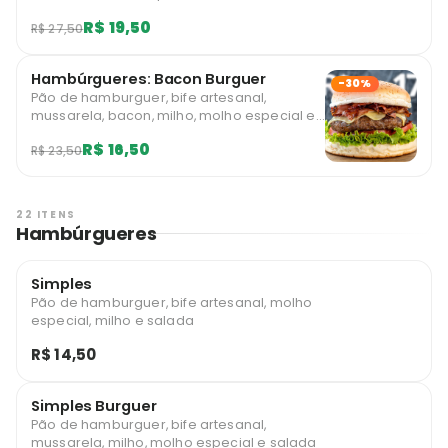
especial e salada Limitado a 10 unidades
R$ 19,50
R$ 27,50
diárias por usuário.
Hambúrgueres: Bacon Burguer
-30%
Pão de hamburguer, bife artesanal,
mussarela, bacon, milho, molho especial e
salada *imagem ilustrativa Limitado a 1
R$ 16,50
R$ 23,50
unidades diárias por usuário.
22 ITENS
Hambúrgueres
Simples
Pão de hamburguer, bife artesanal, molho
especial, milho e salada
R$ 14,50
Simples Burguer
Pão de hamburguer, bife artesanal,
mussarela, milho, molho especial e salada