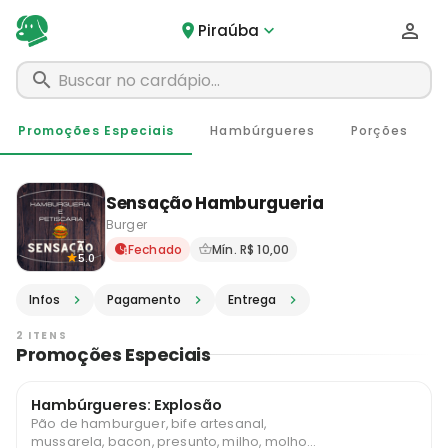
Piraúba
Promoções Especiais
Hambúrgueres
Porções
Sensação Hamburgueria
Burger
Delivery em Piraúba - MG · 
Fechado
Mín. R$ 10,00
5.0
Infos
Pagamento
Entrega
2 ITENS
Promoções Especiais
Hambúrgueres: Explosão
Pão de hamburguer, bife artesanal,
mussarela, bacon, presunto, milho, molho