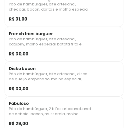
Pão de hamburguer, bife artesanal,
cheddar, bacon, doritos e molho especial.
R$ 31,00
French fries burguer
Pão de hambúrguer, bife artesanal,
catupiry, molho especial, batata frita e
bacon.
R$ 30,00
Disko bacon
Pão de hambúrguer, bife artesanal, disco
de queijo empanado, molho especial,
bacon e salada.
R$ 33,00
Fabuloso
Pão de hambúrguer, 2 bifes artesanal, anel
de cebola. bacon, mussarela, molho
especial e salada.
R$ 29,00