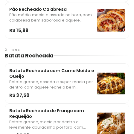
fresco, finalizado com orégano que dá o
toque especial. Um lanche rápido,
Pão Recheado Calabresa
saboroso e bem recheado, com o
Pão médio macio e assado na hora, com
equilíbrio perfeito entre cremosidade e
calabresa bem saborosa e aquele
leveza em cada mordida!
tempero que abre o apetite! Recheado
R$ 15,99
com queijo derretido que envolve tudo e
deixa cada mordida mais cremosa.
Perfeito pra um lanche rápido, quentinho e
bem recheado, com o equilíbrio perfeito
2 ITENS
entre suculência e sabor. Uma escolha que
Batata Recheada
entrega conforto e vontade de repetir!
Batata Recheada com Carne Moída e
Queijo
Batata grande, assada e super macia por
dentro, com aquele recheio bem
caprichado que já dá água na boca!
R$ 37,50
Coberta com molho bolonhesa caseiro e
carne moída temperada no ponto certo,
trazendo sabor de comida feita com
Batata Recheada de Frango com
carinho. Finalizada com muito queijo
Requeijão
derretido por cima, criando o equilíbrio
Batata grande, macia por dentro e
perfeito entre cremosidade e suculência!
levemente douradinha por fora, com
Uma escolha que entrega conforto e sabor
aquele conforto de comida bem feita!