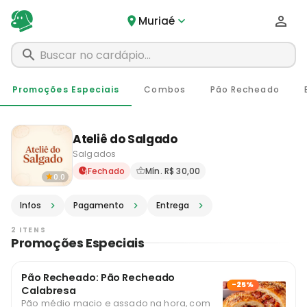
Muriaé
Promoções Especiais
Combos
Pão Recheado
Ateliê do Salgado
Salgados
Delivery em Muriaé - MG · P
Fechado
Mín. R$ 30,00
0.0
Infos
Pagamento
Entrega
2 ITENS
Promoções Especiais
Pão Recheado: Pão Recheado
-25%
Calabresa
Pão médio macio e assado na hora, com