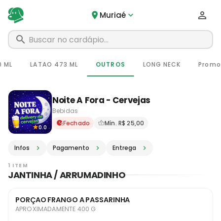
Muriaé
0 ML
LATAO 473 ML
OUTROS
LONG NECK
Promo
Noite A Fora - Cervejas
Bebidas
Delivery em Muriaé - MG · P
Fechado
Mín. R$ 25,00
0.0
Infos
Pagamento
Entrega
1 ITEM
JANTINHA / ARRUMADINHO
PORÇAO FRANGO A PASSARINHA
APROXIMADAMENTE 400 G