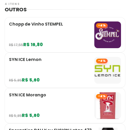
4 ITENS
OUTROS
Chopp de Vinho STEMPEL
-4%
R$ 16,80
R$ 17,55
SYN ICE Lemon
-4%
R$ 5,60
R$ 5,85
SYN ICE Morango
-4%
R$ 5,60
R$ 5,85