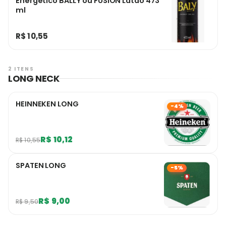
Energetico BALLY ou FUSION Latao 473
ml
R$ 10,55
2 ITENS
LONG NECK
HEINNEKEN LONG
-4%
R$ 10,12
R$ 10,55
SPATEN LONG
-5%
R$ 9,00
R$ 9,50