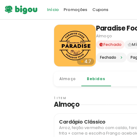
Início
Promoções
Cupons
Paradise Fo
Almoço
Delivery e
Fechado
Mí
Fechado
Pa
4.7
Almoço
Bebidas
1 ITEM
Almoço
Cardápio Clássico
Arroz, feijão vermelho com caldo, faro
frita + carne a escolha Frango acebolado ou