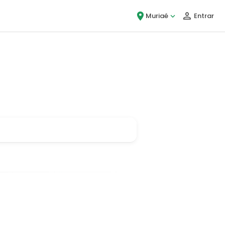
Muriaé
Entrar
ou!