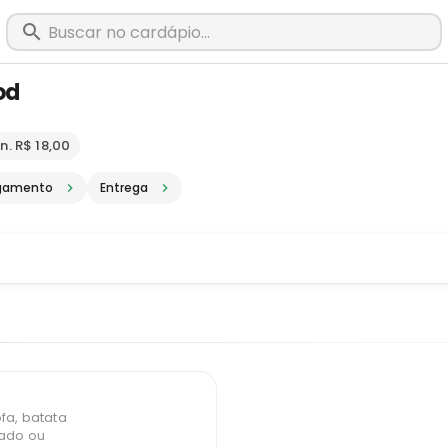
od
m Muriaé - MG · Pediu, chegou, é Big
n. R$ 18,00
gamento
Entrega
fa, batata