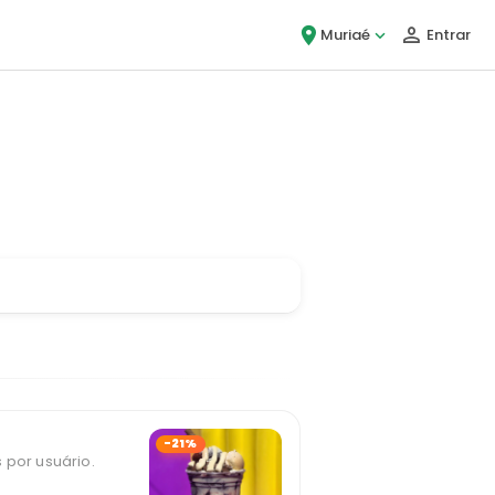
Muriaé
Entrar
ou!
-21%
 por usuário.