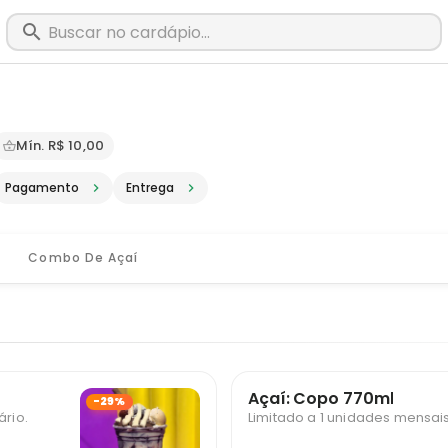
m Muriaé - MG · Pediu, chegou, é Big
Mín. R$ 10,00
Pagamento
Entrega
Combo De Açaí
Açaí: Copo 770ml
-29%
ário.
Limitado a 1 unidades mensais