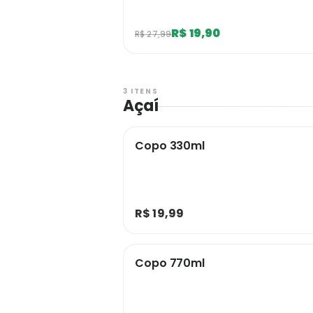
R$ 19,90
R$ 27,99
3 ITENS
Açaí
Copo 330ml
R$ 19,99
Copo 770ml