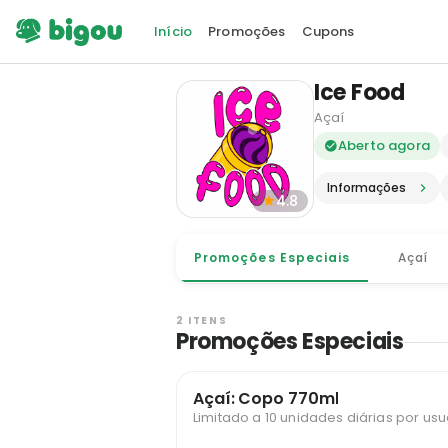
Início
Promoções
Cupons
Ice Food
Açaí
Delivery e
Aberto agora
Informações
4.8
Promoções Especiais
Açaí
2 ITENS
Promoções Especiais
Açaí: Copo 770ml
Limitado a 10 unidades diárias por usu