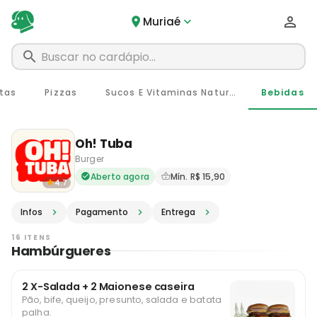
Muriaé
itas
Pizzas
Sucos E Vitaminas Naturais
Bebidas
Oh! Tuba
Burger
Delivery em Muriaé - MG · P
Aberto agora
Mín. R$ 15,90
4.7
Infos
Pagamento
Entrega
16 ITENS
Hambúrgueres
2 X-Salada + 2 Maionese caseira
Pão, bife, queijo, presunto, salada e batata
palha.