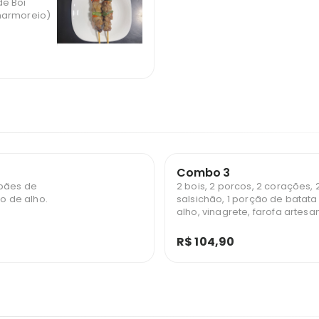
de Boi
marmoreio)
Combo 3
2 pães de
2 bois, 2 porcos, 2 corações,
ho de alho.
salsichão, 1 porção de batata 
alho, vinagrete, farofa artesa
Servido em Petisqueira.
R$ 104,90