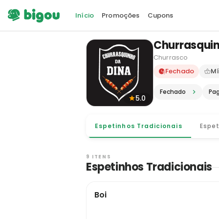
Início
Promoções
Cupons
Churrasquin
Churrasco
Delivery e
Fechado
Mí
Fechado
Pa
5.0
Espetinhos Tradicionais
Espe
9 ITENS
Espetinhos Tradicionais
Boi