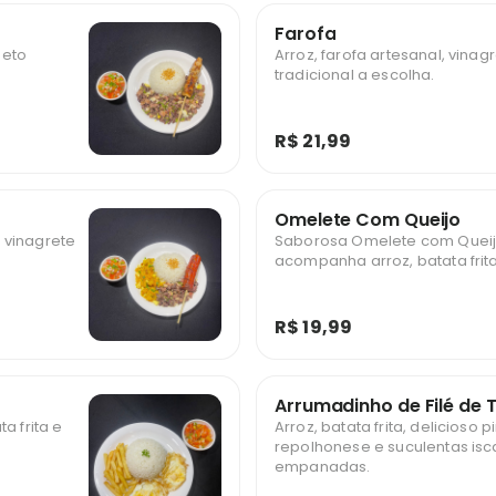
Farofa
peto
Arroz, farofa artesanal, vinag
tradicional a escolha.
R$ 21,99
Omelete Com Queijo
, vinagrete
Saborosa Omelete com Queij
acompanha arroz, batata frita
R$ 19,99
Arrumadinho de Filé de T
a frita e
Arroz, batata frita, delicioso 
repolhonese e suculentas iscas
empanadas.