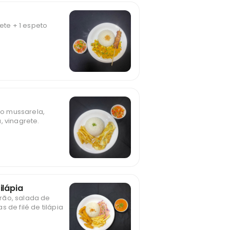
rete + 1 espeto
o mussarela,
, vinagrete.
ilápia
pirão, salada de
 de filé de tilápia