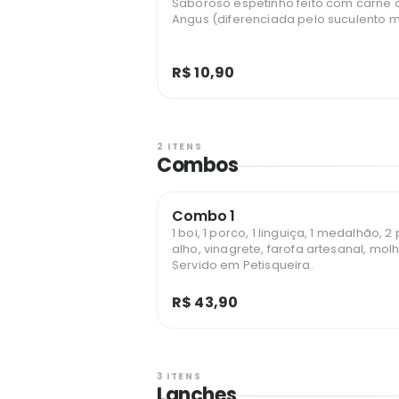
Saboroso espetinho feito com carne 
Angus (diferenciada pelo suculento 
R$ 10,90
2 ITENS
Combos
Combo 1
1 boi, 1 porco, 1 linguiça, 1 medalhão, 
alho, vinagrete, farofa artesanal, mol
Servido em Petisqueira.
R$ 43,90
3 ITENS
Lanches