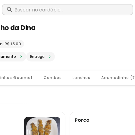
ho da Dina
m Muriaé - MG · Pediu, chegou, é Big
n. R$ 15,00
gamento
Entrega
tinhos Gourmet
Combos
Lanches
Arrumadinho (
Porco