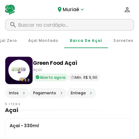
Muriaé
çaí Zero
Açaí Montado
Barca De Açaí
Sorvetes
Green Food Açaí
Açaí
Delivery em Muriaé - MG · P
Aberto agora
Mín. R$ 9,90
3.3
Infos
Pagamento
Entrega
5 ITENS
Açaí
Açaí - 330ml