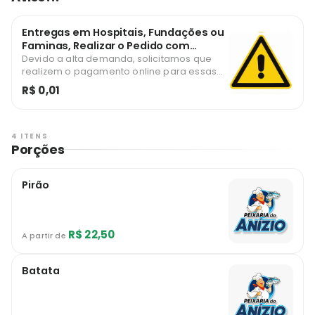
Entregas em Hospitais, Fundações ou
Faminas, Realizar o Pedido com
Pagamento Online
Devido a alta demanda, solicitamos que
realizem o pagamento online para essas
localidades. Agradeço!
R$ 0,01
4 ITENS
Porções
Pirão
R$ 22,50
A partir de
Batata