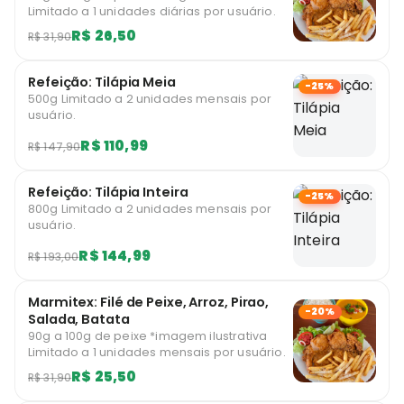
Limitado a 1 unidades diárias por usuário.
R$ 26,50
R$ 31,90
Refeição: Tilápia Meia
-25%
500g Limitado a 2 unidades mensais por
usuário.
R$ 110,99
R$ 147,90
Refeição: Tilápia Inteira
-25%
800g Limitado a 2 unidades mensais por
usuário.
R$ 144,99
R$ 193,00
Marmitex: Filé de Peixe, Arroz, Pirao,
-20%
Salada, Batata
90g a 100g de peixe *imagem ilustrativa
Limitado a 1 unidades mensais por usuário.
R$ 25,50
R$ 31,90