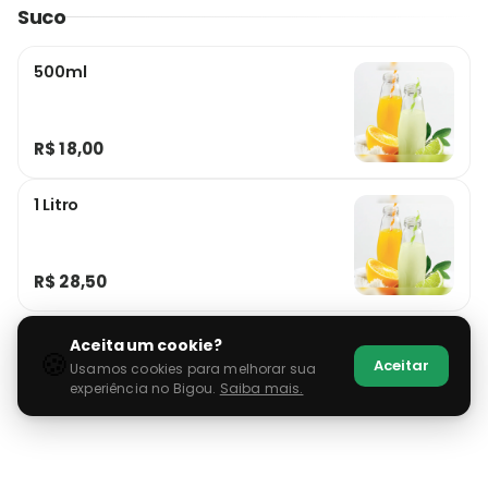
Suco
500ml
R$ 18,00
1 Litro
R$ 28,50
Aceita um cookie?
🍪
Aceitar
Usamos cookies para melhorar sua
experiência no Bigou.
Saiba mais.