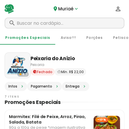
Muriaé
Promoções Especiais
Aviso!!!
Porções
Petisco
Peixaria do Anízio
Peixaria
Delivery em Muriaé - MG · P
Fechado
Mín. R$ 22,00
4.7
Infos
Pagamento
Entrega
7 ITENS
Promoções Especiais
Marmitex: Filé de Peixe, Arroz, Pirao,
-17%
Salada, Batata
90g a 100g de peixe *imagem ilustrativa