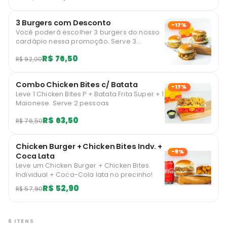
3 Burgers com Desconto
-17%
Você poderá escolher 3 burgers do nosso
cardápio nessa promoção. Serve 3
pessoas
R$ 76,50
R$ 92,00
Combo Chicken Bites c/ Batata
-17%
Leve 1 Chicken Bites P + Batata Frita Super + 1
Maionese. Serve 2 pessoas
R$ 63,50
R$ 76,50
Chicken Burger + Chicken Bites Indv. +
-9%
Coca Lata
Leve um Chicken Burger + Chicken Bites
Individual + Coca-Cola lata no precinho!
R$ 52,90
R$ 57,90
6 ITENS