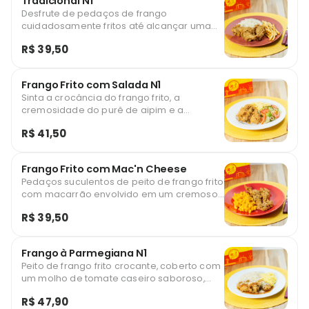
Tradicional N1
Desfrute de pedaços de frango
cuidadosamente fritos até alcançar uma
crocância dourada, acompanhados de
R$ 39,50
arroz branco, preparado para ficar soltinho
e perfeito. O acompanhamento você quem
escolhe.
Frango Frito com Salada N1
Sinta a crocância do frango frito, a
cremosidade do purê de aipim e a
frescura da saladinha composta por alface
R$ 41,50
americana, tomate suculento, cebola
picante, azeitonas sem caroço e nosso
picles caseiro.
Frango Frito com Mac'n Cheese
Pedaços suculentos de peito de frango frito
com macarrão envolvido em um cremoso
molho de queijo!
R$ 39,50
Frango à Parmegiana N1
Peito de frango frito crocante, coberto com
um molho de tomate caseiro saboroso,
finalizado com uma generosa camada de
R$ 47,90
queijo derretido e gratinado. Acompanha