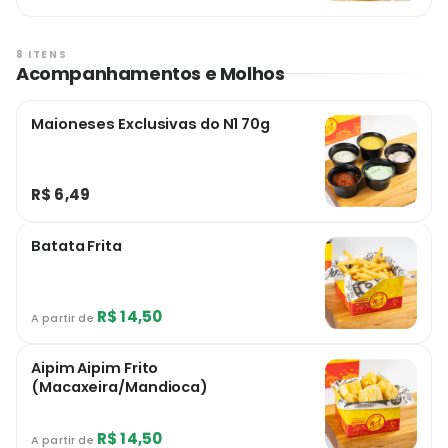
perfeitamente com uma porção de arroz
branco soltinho e um acompanhamento a
sua escolha. Recomendo meu delicioso
8 ITENS
Purê de Aipim.
Acompanhamentos e Molhos
Maioneses Exclusivas do N1 70g
R$ 6,49
Batata Frita
R$ 14,50
A partir de
Aipim Aipim Frito
(Macaxeira/Mandioca)
R$ 14,50
A partir de