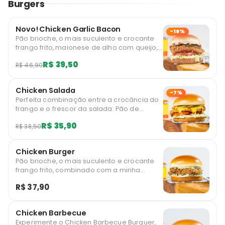
Burgers
Novo! Chicken Garlic Bacon
-16%
Pão brioche, o mais suculento e crocante
frango frito, maionese de alho com queijo,
bacon, picles, alface americana e tomate.
R$ 39,50
R$ 46,90
Essa combinação tá incrível, você vai
adorar!!
Chicken Salada
-7%
Perfeita combinação entre a crocância do
frango e o frescor da salada: Pão de
brioche com peito de frango frito crocante,
R$ 35,90
R$ 38,50
minha deliciosa maionese verde, molho
cheddar, picles, alface americana, tomate
e cebola.
Chicken Burger
Pão brioche, o mais suculento e crocante
frango frito, combinado com a minha
inconfundível maionese verde!
R$ 37,90
Chicken Barbecue
Experimente o Chicken Barbecue Burguer,