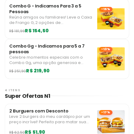
acompanhamento Mega com um
Combo G - Indicamos Para 3 a 5
descontão!
-15%
Pessoas
Reúna amigos ou familiares! Leve a Caixa
de Frango G, 2 opções de
acompanhamento na Caixa M e dois
R$ 154,50
R$ 181,99
molhos à sua escolha. Você pode trocar
um de seus acompanhamentos por um
Churros Super com um descontão!
Combo Gg - Indicamos para 5 a 7
-13%
pessoas
Celebre momentos especiais com o
Combo Gg, uma opção generosa e
deliciosa para compartilhar! Este combo
R$ 219,90
R$ 251,90
inclui Caixa de Frango G, uma caixa de
Frango M, 2 opções de acompanhamento
na Caixa M e três molhos à sua escolha.
Você pode trocar um de seus
4 ITENS
Super Ofertas N1
acompanhamentos por um Churros Super
com um descontão!
2 Burguers com Desconto
-17%
Leve 2 burgers do meu cardápio por um
preço incrível! Perfeito para matar sua
fome!
R$ 51,90
R$ 62,50