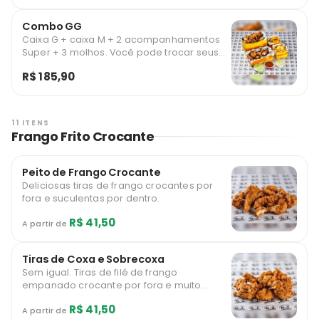
descontão! Indicamos para 3 a 5 Pessoas
Combo GG
Caixa G + caixa M + 2 acompanhamentos
Super + 3 molhos. Você pode trocar seus
acompanhamentos Super por
R$ 185,90
acompanhamentos Mega com um
descontão! Indicamos para 5 a 7 pessoas
11 ITENS
Frango Frito Crocante
Peito de Frango Crocante
Deliciosas tiras de frango crocantes por
fora e suculentas por dentro.
R$ 41,50
A partir de
Tiras de Coxa e Sobrecoxa
Sem igual. Tiras de filé de frango
empanado crocante por fora e muito
suculentas por dentro!
R$ 41,50
A partir de