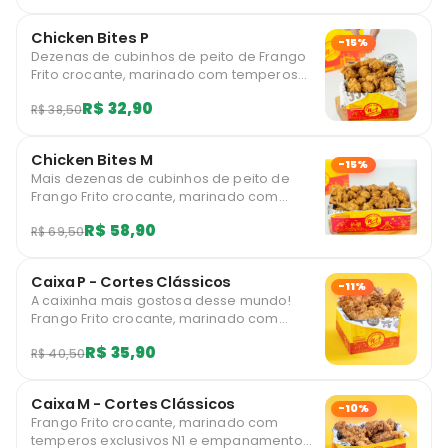
Chicken Bites P
-15%
Dezenas de cubinhos de peito de Frango
Frito crocante, marinado com temperos
exclusivos N1 e empanamento único.
R$ 32,90
R$ 38,50
Experimente!
Chicken Bites M
-15%
Mais dezenas de cubinhos de peito de
Frango Frito crocante, marinado com
temperos exclusivos N1 e empanamento
R$ 58,90
R$ 69,50
único. Experimente!
Caixa P - Cortes Clássicos
-11%
A caixinha mais gostosa desse mundo!
Frango Frito crocante, marinado com
temperos exclusivos N1 e empanamento
R$ 35,90
R$ 40,50
único. Apresentados em uma embalagem
vibrante que conserva o calor, a crocancia
e o sabor.
Caixa M - Cortes Clássicos
-10%
Frango Frito crocante, marinado com
temperos exclusivos N1 e empanamento