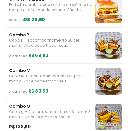
-22%
Perfeita combinação entre a crocância do
frango e o frescor da salada: Pão de
brioche com peito de frango frito crocante,
R$ 29,90
R$ 38,50
minha deliciosa maionese verde, molho
cheddar, picles, alface americana, tomate
e cebola. Serve 1 pessoa
Combo P
Caixa P + 1 acompanhamento Super + 1
molho. Você pode trocar seu
acompanhamento Super por um
R$ 58,90
acompanhamento Mega com um
A partir de
descontão! Indicamos para 1 a 2 pessoas.
Combo M
Caixa M + 1 acompanhamento Super + 1
molho. Você pode trocar seu
acompanhamento Super por um
R$ 80,50
acompanhamento Mega com um
A partir de
descontão! Indicamos para 2 a 3 pessoas
Combo G
Caixa g + 2 acompanhamentos Super + 2
molhos. Você pode trocar seus
acompanhamentos Super por
R$ 138,50
acompanhamentos Mega com um