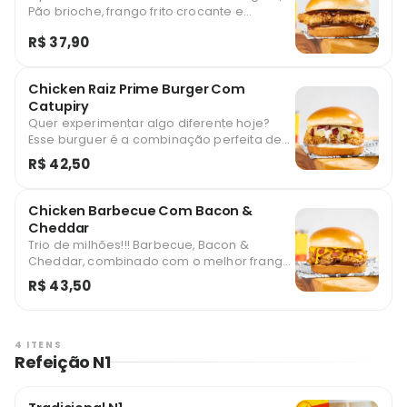
Pão brioche, frango frito crocante e
barbecue.
R$ 37,90
Chicken Raiz Prime Burger Com
Catupiry
Quer experimentar algo diferente hoje?
Esse burguer é a combinação perfeita de
pão brioche, o meu famoso purê de aipim
R$ 42,50
N1, bacon, molho Catupiry e o melhor frango
frito crocante. Não tem nada igual!
Chicken Barbecue Com Bacon &
Cheddar
Trio de milhões!!! Barbecue, Bacon &
Cheddar, combinado com o melhor frango
frito, nasce o meu lendário Bbc Chicken!
R$ 43,50
Uma experiência que vai deixar você
apaixonado!
4 ITENS
Refeição N1