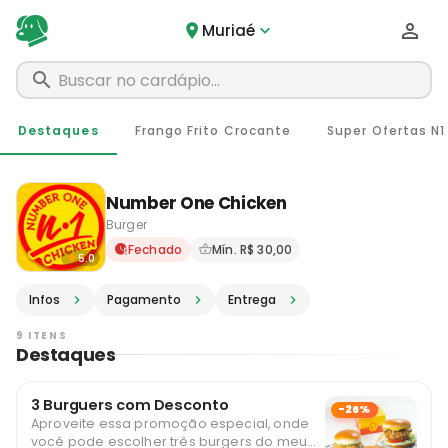
Muriaé
Destaques
Frango Frito Crocante
Super Ofertas N1
Number One Chicken
Burger
Delivery em Muriaé - MG · P
Fechado
Mín. R$ 30,00
5.0
Infos
Pagamento
Entrega
9 ITENS
Destaques
3 Burguers com Desconto
-26%
Aproveite essa promoção especial, onde
você pode escolher três burgers do meu