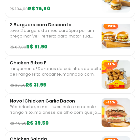
cardápio por um preço incrível! Não perca
R$ 76,50
R$ 104,00
esta oportunidade de satisfazer seu desejo
por hambúrgueres de qualidade a um
preço acessível!
2 Burguers com Desconto
-23%
Leve 2 burgers do meu cardápio por um
preço incrível! Perfeito para matar sua
fome!
R$ 51,90
R$ 67,00
Chicken Bites P
-17%
Lançamento! Dezenas de cubinhos de peito
de Frango Frito crocante, marinado com
temperos exclusivos N1 e empanamento
R$ 31,99
R$ 38,50
único. Experimente!
Novo! Chicken Garlic Bacon
-15%
Pão brioche, o mais suculento e crocante
frango frito, maionese de alho com queijo,
bacon, picles, alface americana e tomate.
R$ 39,50
R$ 46,50
Essa combinação tá incrível, você vai
adorar!!
Chicken Salada