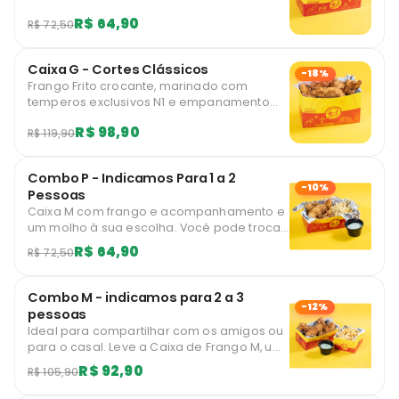
único. Apresentados em uma embalagem
R$ 64,90
R$ 72,50
vibrante que conserva o calor, a crocância
e o sabor.
Caixa G - Cortes Clássicos
-18%
Frango Frito crocante, marinado com
temperos exclusivos N1 e empanamento
único. Apresentados em uma embalagem
R$ 98,90
R$ 119,90
vibrante que conserva o calor, a crocância
e o sabor.
Combo P - Indicamos Para 1 a 2
-10%
Pessoas
Caixa M com frango e acompanhamento e
um molho à sua escolha. Você pode trocar
seu acompanhamento Super por
R$ 64,90
R$ 72,50
acompanhamento Mega com um
descontão!
Combo M - indicamos para 2 a 3
-12%
pessoas
Ideal para compartilhar com os amigos ou
para o casal. Leve a Caixa de Frango M, um
acompanhamento Super e um molho à sua
R$ 92,90
R$ 105,90
escolha. Você pode trocar seu
acompanhamento Super por