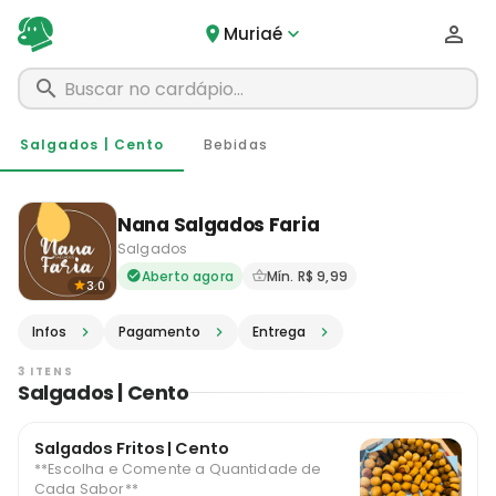
Muriaé
Salgados | Cento
Bebidas
Nana Salgados Faria
Salgados
Delivery em Muriaé - MG · P
Aberto agora
Mín. R$ 9,99
3.0
Infos
Pagamento
Entrega
3 ITENS
Salgados | Cento
Salgados Fritos | Cento
**Escolha e Comente a Quantidade de
Cada Sabor**