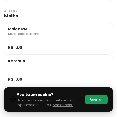
2 ITENS
Molho
Maionese
Maionese caseira
R$ 1,00
Ketchup
R$ 1,00
Aceita um cookie?
🍪
Aceitar
Usamos cookies para melhorar sua
experiência no Bigou.
Saiba mais.