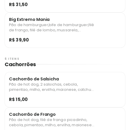
R$ 31,50
palha
Big Extremo Mania
Pão de hamburguer,bife de hamburguer,filé
de frango, filé de lombo, mussarela,
presunto, ovo, bacon, alface, tomate e
R$ 39,90
batata palha
6 ITENS
Cachorrões
Cachorrão de Salsicha
Pão de hot dog, 2 salsichas, cebola,
pimentao, milho, ervilha, maionese, catchup
e batata palha
R$ 15,00
Cachorrão de Frango
Pão de hot dog, filé de frango picadinho,
cebola, pimentao, milho, ervilha, maionese,