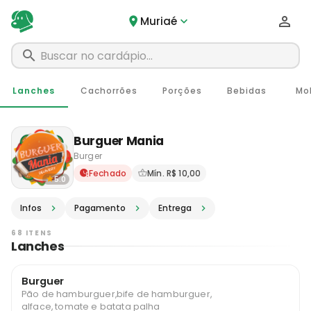
Muriaé
Lanches
Cachorrões
Porções
Bebidas
Mo
Burguer Mania
Burger
Delivery em Muriaé - MG · P
Fechado
Mín. R$ 10,00
5.0
Infos
Pagamento
Entrega
68 ITENS
Lanches
Burguer
Pão de hamburguer,bife de hamburguer,
alface, tomate e batata palha