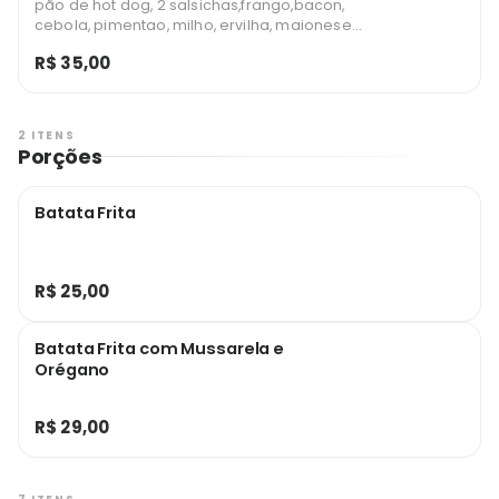
pão de hot dog, 2 salsichas,frango,bacon,
cebola, pimentao, milho, ervilha, maionese,
catchup e batata palha
R$ 35,00
2 ITENS
Porções
Batata Frita
R$ 25,00
Batata Frita com Mussarela e
Orégano
R$ 29,00