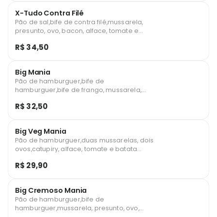
X-Tudo Contra Filé
Pão de sal,bife de contra filé,mussarela,
presunto, ovo, bacon, alface, tomate e
batata palha
R$ 34,50
Big Mania
Pão de hamburguer,bife de
hamburguer,bife de frango, mussarela,
presunto, ovo, bacon, alface, tomate e
R$ 32,50
batata palha
Big Veg Mania
Pão de hamburguer,duas mussarelas, dois
ovos,catupiry, alface, tomate e batata
palha
R$ 29,90
Big Cremoso Mania
Pão de hamburguer,bife de
hamburguer,mussarela, presunto, ovo,
bacon,catupiry, alface, tomate e batata