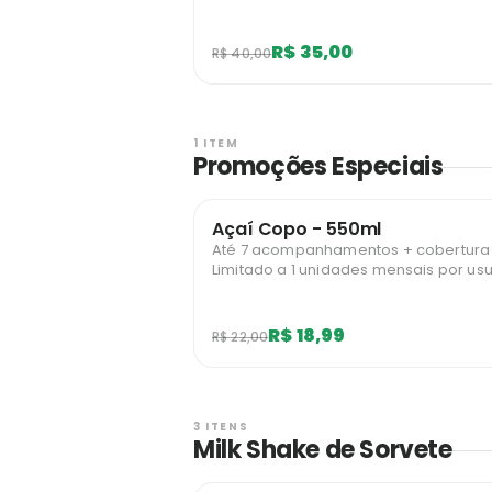
R$ 35,00
R$ 40,00
1 ITEM
Promoções Especiais
Açaí Copo - 550ml
Até 7 acompanhamentos + cobertura g
Limitado a 1 unidades mensais por usu
R$ 18,99
R$ 22,00
3 ITENS
Milk Shake de Sorvete