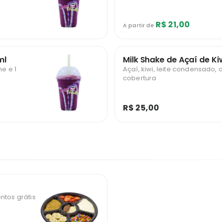
R$ 21,00
A partir de
ml
Milk Shake de Açaí de K
ne e 1
Açaí, kiwi, leite condensado, 
cobertura
R$ 25,00
ntos grátis