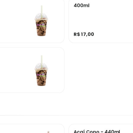
400ml
R$ 17,00
Açaí Copo - 440ml