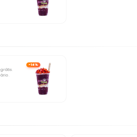
-14%
rátis.
ário.