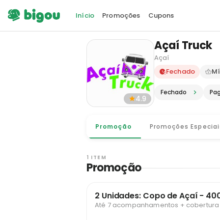
Início
Promoções
Cupons
Açaí Truck
Açaí
Delivery e
Fechado
Mí
Fechado
Pa
4.9
Promoção
Promoções Especiai
1 ITEM
Promoção
2 Unidades: Copo de Açaí - 40
Até 7 acompanhamentos + cobertura g