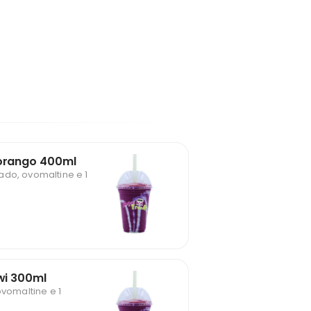
Morango 400ml
ado, ovomaltine e 1
iwi 300ml
ovomaltine e 1