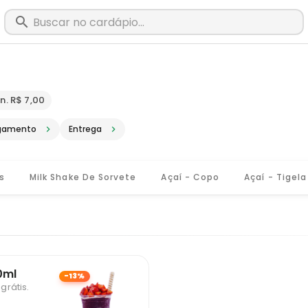
m Muriaé - MG · Pediu, chegou, é Big
n. R$ 7,00
gamento
Entrega
s
Milk Shake De Sorvete
Açaí - Copo
Açaí - Tigela
0ml
-13%
rátis.