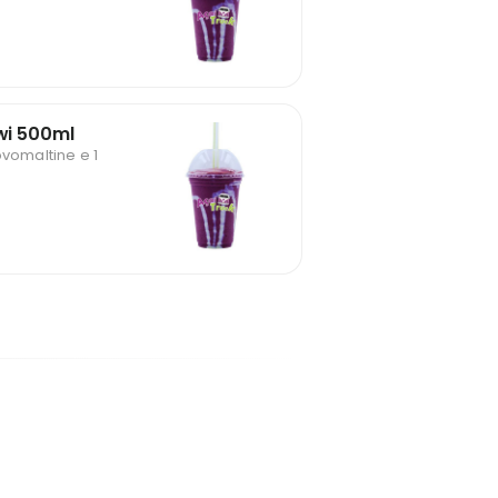
iwi 500ml
ovomaltine e 1