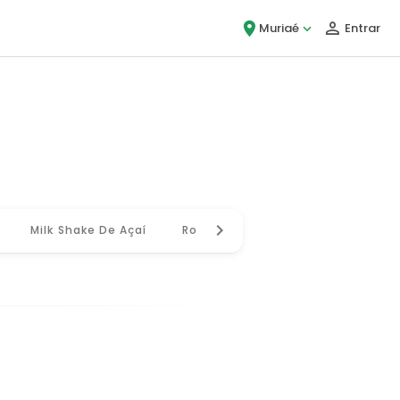
Muriaé
Entrar
ou!
Milk Shake De Açaí
Roleta