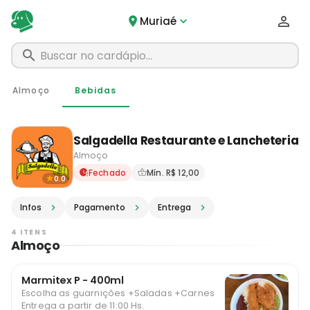
Muriaé
Almoço
Bebidas
Salgadella Restaurante e Lancheteria
Almoço
Delivery em Muriaé - MG · P
Fechado
Mín. R$ 12,00
0.0
Infos
Pagamento
Entrega
4 ITENS
Almoço
Marmitex P - 400ml
Escolha as guarnições +Saladas +Carnes
Entrega a partir de 11:00 Hs.