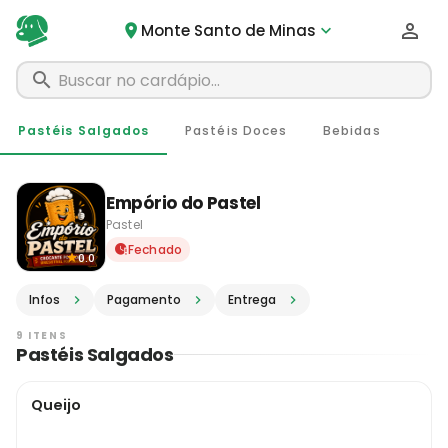
Monte Santo de Minas
Pastéis Salgados
Pastéis Doces
Bebidas
Empório do Pastel
Pastel
Delivery em Monte Santo de
Fechado
0.0
Infos
Pagamento
Entrega
9 ITENS
Pastéis Salgados
Queijo