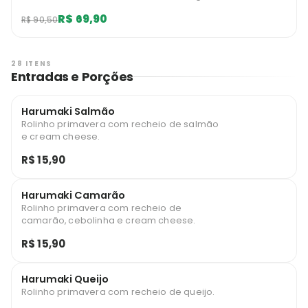
de salmão e 1 delícia de salmão. Limitado a
R$ 69,90
R$ 90,50
1 unidades mensais por usuário.
28 ITENS
Entradas e Porções
Harumaki Salmão
Rolinho primavera com recheio de salmão
e cream cheese.
R$ 15,90
Harumaki Camarão
Rolinho primavera com recheio de
camarão, cebolinha e cream cheese.
R$ 15,90
Harumaki Queijo
Rolinho primavera com recheio de queijo.