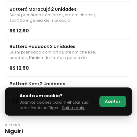
Batterá Maracujá 2 Unidades
Sushi prensado com arroz, cream cheese,
salmão e geleia de maracujá.
R$ 12,50
Batterá Haddock 2 Unidades
Sushi prensado com arroz, cream cheese,
haddock, lâmina de limão e geleia de
pimenta.
R$ 12,50
Batterá Kani 2 Unidades
Sushi prensado com arroz, cream cheese,
kani, lâmina de limão e cebolinha.
Aceita um cookie?
🍪
Aceitar
Usamos cookies para melhorar sua
R$ 12,50
experiência no Bigou.
Saiba mais.
9 ITENS
Niguiri