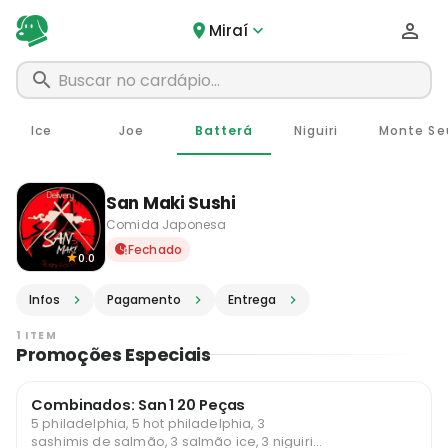
Miraí
Ice
Joe
Batterá
Niguiri
Monte Se
San Maki Sushi
Comida Japonesa
Delivery em Miraí - MG · Pe
Fechado
0.0
Infos
Pagamento
Entrega
1 ITEM
Promoções Especiais
Combinados: San 1 20 Peças
5 philadelphia, 5 hot philadelphia, 3
sashimis de salmão, 3 salmão ice, 3 niguiris