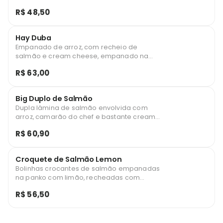
com 100.
R$ 48,50
Hay Duba
Empanado de arroz, com recheio de
salmão e cream cheese, empanado na
farinha especial e finalizado com teriaki e
R$ 63,00
cebolinha. 04 Unidades
Big Duplo de Salmão
Dupla lâmina de salmão envolvida com
arroz, camarão do chef e bastante cream
cheese, empanada e finalizada com molho
R$ 60,90
tarê e gergelim. 02 unidades.
Croquete de Salmão Lemon
Bolinhas crocantes de salmão empanadas
na panko com limão, recheadas com
cream cheese e finalizadas com raspas
R$ 56,50
cítricas 10. Unidades.