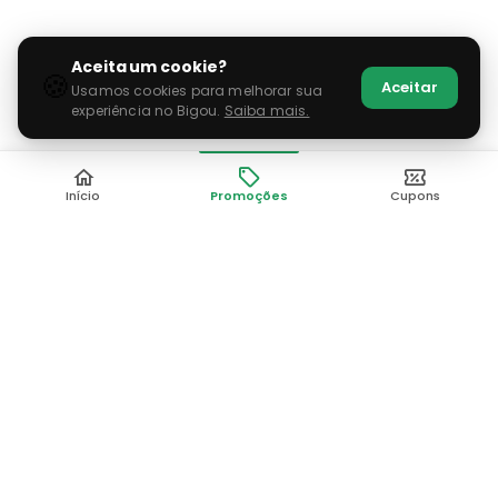
Aceita um cookie?
🍪
Aceitar
Usamos cookies para melhorar sua
experiência no Bigou.
Saiba mais.
Início
Promoções
Cupons
Pediu, chegou, é Bigou!