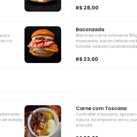
brioche selado.
R$ 28,00
Baconzada
guiça
Blend de carne artesanal 150g
ado na
mussarela, bacon fatiado na b
tomate, cebola caramelizada
selado.
R$ 23,00
Carne com Toscana
imadamente
Contrafilé e toscana, aproxi
 de batata,
natura. Acompanha arroz, pur
e farofa.