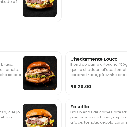
Chedarmente Louco
a brasa,
Blend de carne artesanal 150g
ce, tomate,
queijo cheddar, alface, toma
che selado.
caramelizada, pãozinho brio
R$ 20,00
Zoiudão
asa, queijo
Dois blends de carnes artesa
 cebola
preparados na brasa, duplo q
alface, tomate, cebola caram