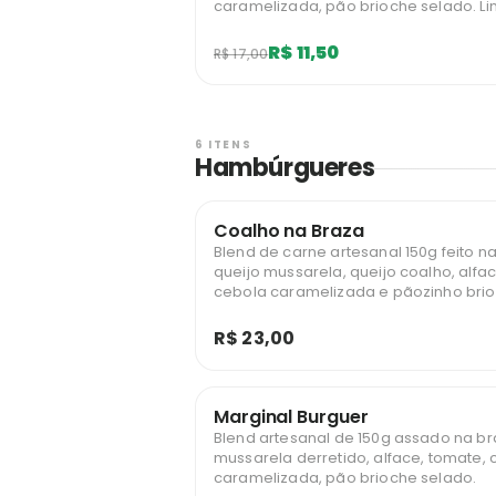
caramelizada, pão brioche selado. Limitado a 1
unidades mensais por usuário.
R$ 11,50
R$ 17,00
6 ITENS
Hambúrgueres
Coalho na Braza
Blend de carne artesanal 150g feito n
queijo mussarela, queijo coalho, alfa
cebola caramelizada e pãozinho brio
R$ 23,00
Marginal Burguer
Blend artesanal de 150g assado na br
mussarela derretido, alface, tomate,
caramelizada, pão brioche selado.