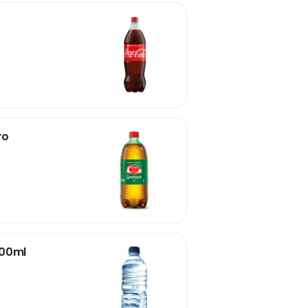
ro
500ml