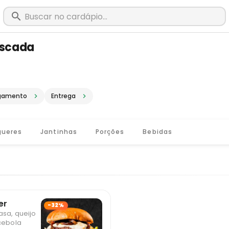
ascada
m Matias Barbosa - MG · Pediu, cheg
gamento
Entrega
ueres
Jantinhas
Porções
Bebidas
er
-32%
asa, queijo
 cebola