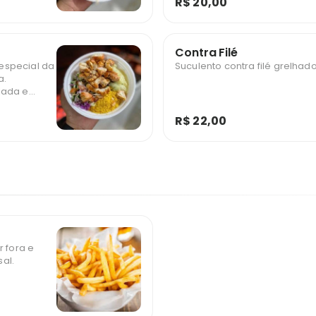
R$ 20,00
Contra Filé
especial da
Suculento contra filé grelhado
a.
lada e
R$ 22,00
r fora e
al.