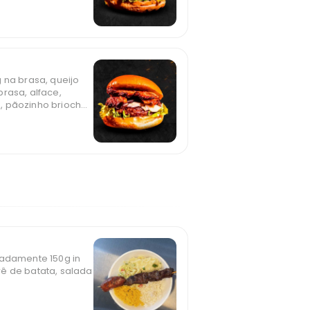
 na brasa, queijo
rasa, alface,
, pãozinho brioche
madamente 150g in
ê de batata, salada