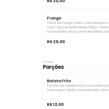
R$ 20,00
Frango
Corte de frango macio com tempero 
casa. Aproximadamente 150g in natur
Acompanha arroz, purê de batata, sa
farofa.
R$ 20,00
1 ITEM
Porções
Batata Frita
Porção de batatas fritas crocantes po
macias por dentro, temperadas com s
R$ 12,00