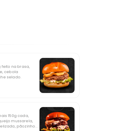
 feito na brasa,
te, cebola
che selado.
nais 150g cada,
ueijo mussarela,
elizada, pãozinho