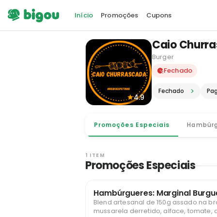
Início
Promoções
Cupons
Caio Churr
Burger
Delivery e
Fechado
Fechado
Pa
4.9
Promoções Especiais
Hambúrg
1 ITEM
Promoções Especiais
Hambúrgueres: Marginal Burgu
Blend artesanal de 150g assado na br
mussarela derretido, alface, tomate,