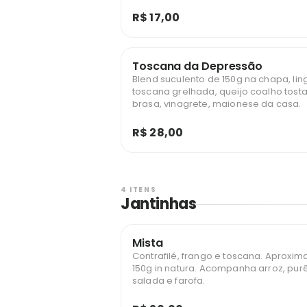
R$ 17,00
Toscana da Depressão
Blend suculento de 150g na chapa, lin
toscana grelhada, queijo coalho tost
brasa, vinagrete, maionese da casa.
R$ 28,00
4 ITENS
Jantinhas
Mista
Contrafilé, frango e toscana. Aprox
150g in natura. Acompanha arroz, purê
salada e farofa.