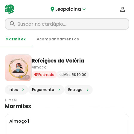
Leopoldina
Marmitex
Acompanhamentos
Refeições da Valéria
Almoço
Delivery em Leopoldina - MG
Fechado
Mín. R$ 10,00
0.0
Infos
Pagamento
Entrega
1 ITEM
Marmitex
Almoço 1