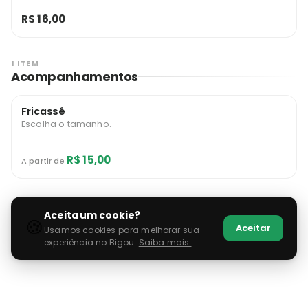
R$ 16,00
1 ITEM
Acompanhamentos
Fricassê
Escolha o tamanho.
R$ 15,00
A partir de
Aceita um cookie?
🍪
Aceitar
Usamos cookies para melhorar sua
experiência no Bigou.
Saiba mais.